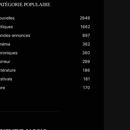
ATÉGORIE POPULAIRE
ouvelles
2949
itiques
1662
andes-annonces
897
inéma
362
hroniques
360
rreur
299
ttérature
186
stivals
181
ore
170