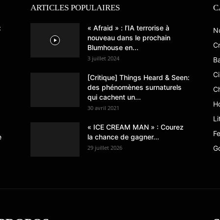
ARTICLES POPULAIRES
C
:
« Afraid » : l’IA terrorise à
N
nouveau dans le prochain
Cr
Blumhouse en...
3 juillet 2024
B
C
[Critique] Things Heard & Seen:
des phénomènes surnaturels
C
qui cachent un...
Ho
30 avril 2021
Li
« ICE CREAM MAN » : Courez
Fe
e
la chance de gagner...
29 juillet 2026
G