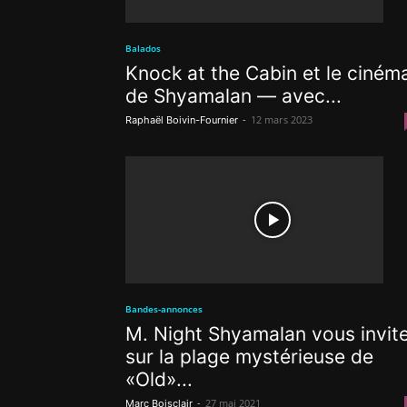
Balados
Knock at the Cabin et le ciném
de Shyamalan — avec...
-
12 mars 2023
Raphaël Boivin-Fournier
Bandes-annonces
M. Night Shyamalan vous invit
sur la plage mystérieuse de
«Old»...
-
27 mai 2021
Marc Boisclair