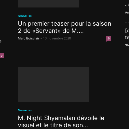
J
Am
Nouvelles
Un premier teaser pour la saison
2 de «Servant» de M....
[
t
-
13 novembre 2020
Marc Boisclair
0
»
St
0
Nouvelles
M. Night Shyamalan dévoile le
.
visuel et le titre de son...