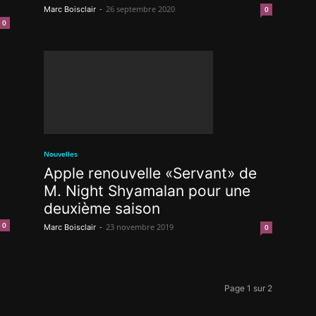
-
26 septembre 2020
Marc Boisclair
0
0
Nouvelles
Apple renouvelle «Servant» de
M. Night Shyamalan pour une
deuxième saison
0
-
23 novembre 2019
Marc Boisclair
0
Page 1 sur 2