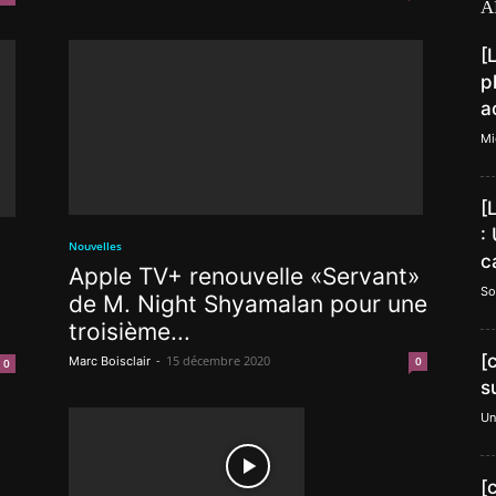
A
[
p
a
Mi
[
:
Nouvelles
c
Apple TV+ renouvelle «Servant»
So
de M. Night Shyamalan pour une
troisième...
[
-
15 décembre 2020
Marc Boisclair
0
0
s
Un
[