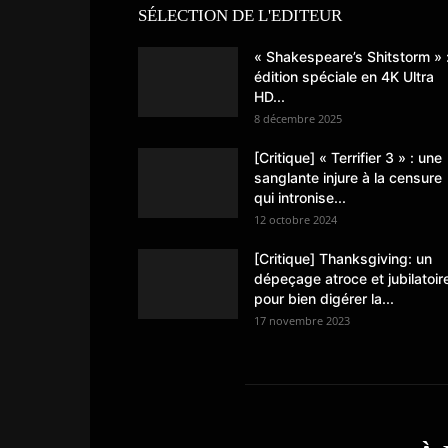
SÉLECTION DE L'EDITEUR
« Shakespeare’s Shitstorm » 
édition spéciale en 4K Ultra
HD...
8 décembre 2025
[Critique] « Terrifier 3 » : une
sanglante injure à la censure
qui intronise...
12 octobre 2024
[Critique] Thanksgiving: un
dépeçage atroce et jubilatoir
pour bien digérer la...
17 novembre 2023