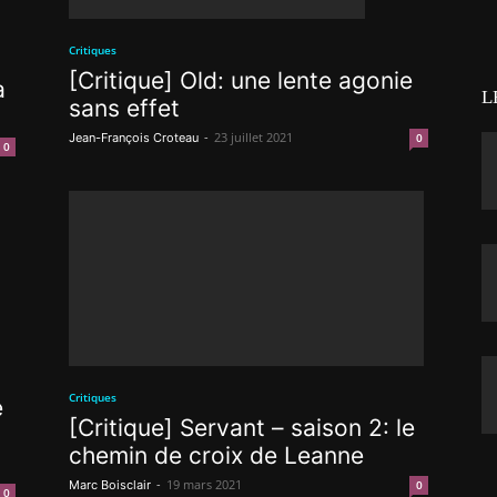
Critiques
[Critique] Old: une lente agonie
a
L
sans effet
-
23 juillet 2021
Jean-François Croteau
0
0
Critiques
e
[Critique] Servant – saison 2: le
chemin de croix de Leanne
-
19 mars 2021
Marc Boisclair
0
0