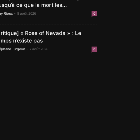
usqu’à ce que la mort les...
-
8 août 2026
y Rioux
0
critique] « Rose of Nevada » : Le
emps n’existe pas
-
7 août 2026
éphane Turgeon
0