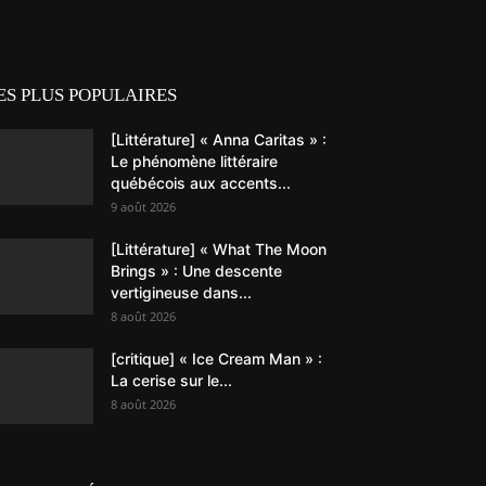
ES PLUS POPULAIRES
[Littérature] « Anna Caritas » :
Le phénomène littéraire
québécois aux accents...
9 août 2026
[Littérature] « What The Moon
Brings » : Une descente
vertigineuse dans...
8 août 2026
[critique] « Ice Cream Man » :
La cerise sur le...
8 août 2026