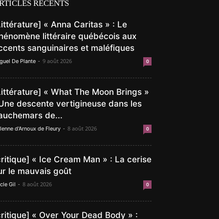
RTICLES RÉCENTS
Littérature] « Anna Caritas » : Le
hénomène littéraire québécois aux
ccents sanguinaires et maléfiques
-
9 août 2026
guel De Plante
0
Littérature] « What The Moon Brings »
 Une descente vertigineuse dans les
auchemars de...
-
8 août 2026
lenne d'Arnoux de Fleury
0
critique] « Ice Cream Man » : La cerise
ur le mauvais goût
-
8 août 2026
cle Gil
0
critique] « Over Your Dead Body » :