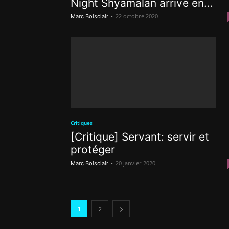
Night Shyamalan arrive en...
-
22 octobre 2020
Marc Boisclair
Critiques
[Critique] Servant: servir et
protéger
-
20 janvier 2020
Marc Boisclair
1
2