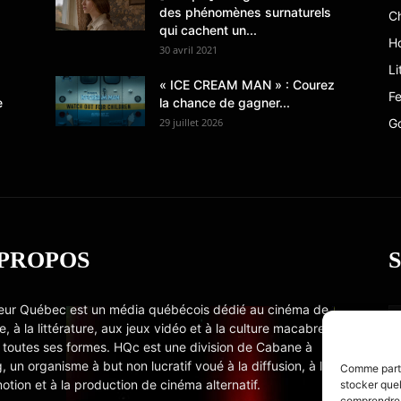
des phénomènes surnaturels
C
qui cachent un...
Ho
30 avril 2021
Li
« ICE CREAM MAN » : Courez
Fe
e
la chance de gagner...
29 juillet 2026
G
 PROPOS
eur Québec est un média québécois dédié au cinéma de
e, à la littérature, aux jeux vidéo et à la culture macabre
 toutes ses formes. HQc est une division de Cabane à
, un organisme à but non lucratif voué à la diffusion, à la
Comme partou
otion et à la production de cinéma alternatif.
stocker quel
comprendre c