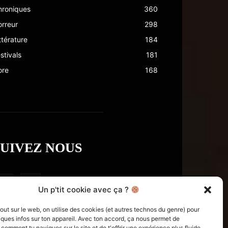
hroniques
360
rreur
298
ttérature
184
stivals
181
ore
168
SUIVEZ NOUS
Un p'tit cookie avec ça ?
t sur le web, on utilise des cookies (et autres technos du genre) pour
ques infos sur ton appareil. Avec ton accord, ça nous permet de
omment tu navigues sur le site et de t'offrir une expérience plus fluide.