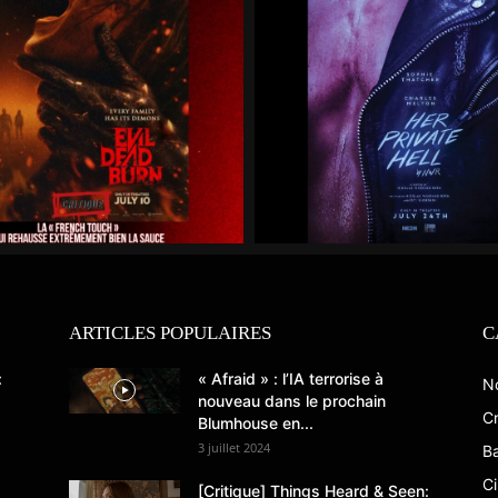
ARTICLES POPULAIRES
C
:
« Afraid » : l’IA terrorise à
N
nouveau dans le prochain
Cr
Blumhouse en...
3 juillet 2024
B
C
[Critique] Things Heard & Seen: