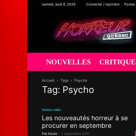
samedi, août 8, 2026
Connecter / rejoindre
Postes
Horreur
Québec
NOUVELLES
CRITIQUE
Accueil
Tags
Psycho
Tag: Psycho
Sorties vidéo
Les nouveautés horreur à se
procurer en septembre
-
1 septembre 2020
Pat Houle