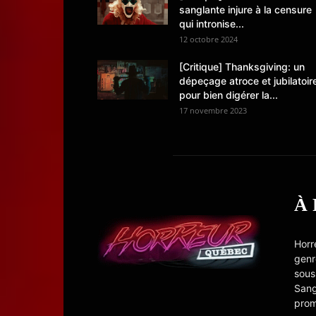
sanglante injure à la censure
qui intronise...
12 octobre 2024
[Critique] Thanksgiving: un
dépeçage atroce et jubilatoir
pour bien digérer la...
17 novembre 2023
À
Horr
genr
sous
Sang
prom