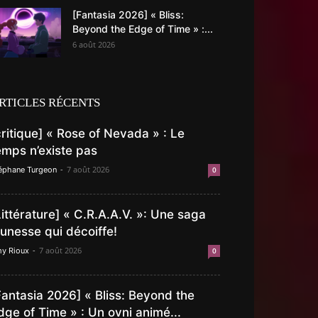
[Fantasia 2026] « Bliss:
Beyond the Edge of Time » :...
6 août 2026
RTICLES RÉCENTS
critique] « Rose of Nevada » : Le
emps n’existe pas
-
7 août 2026
éphane Turgeon
0
Littérature] « C.R.A.A.V. »: Une saga
eunesse qui décoiffe!
-
7 août 2026
y Rioux
0
Fantasia 2026] « Bliss: Beyond the
dge of Time » : Un ovni animé...