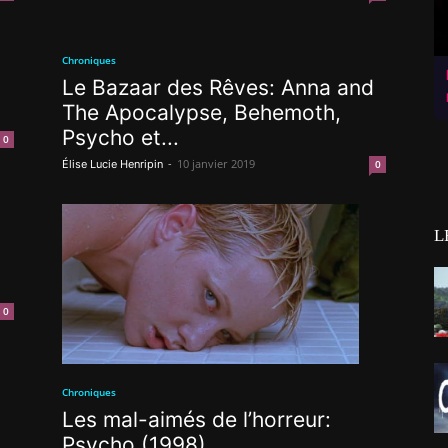
Chroniques
Le Bazaar des Rêves: Anna and
The Apocalypse, Behemoth,
Psycho et...
0
-
10 janvier 2019
Élise Lucie Henripin
0
L
0
Chroniques
Les mal-aimés de l’horreur:
Psycho (1998)