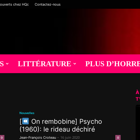
 ouverts chez HQc
Contactez-nous
S
LITTÉRATURE
PLUS D’HORR
À
T
Nouvelles
[
On rembobine] Psycho
(1960): le rideau déchiré
-
16 juin 2020
0
Jean-François Croteau
0