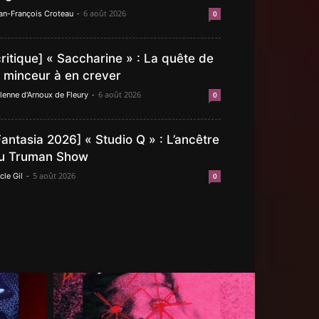
-
6 août 2026
an-François Croteau
0
critique] « Saccharine » : La quête de
a minceur à en crever
-
6 août 2026
lenne d'Arnoux de Fleury
0
Fantasia 2026] « Studio Q » : L’ancêtre
u Truman Show
-
5 août 2026
cle Gil
0