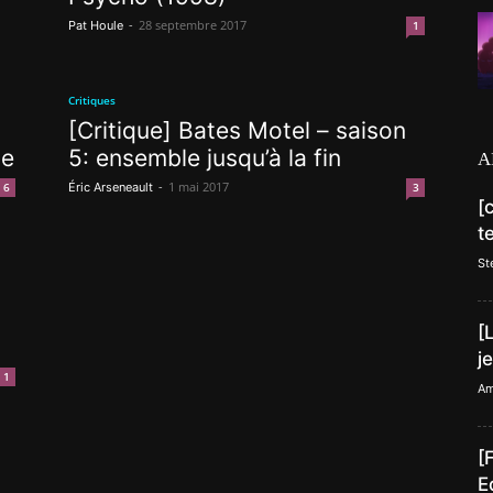
-
28 septembre 2017
Pat Houle
1
Critiques
[Critique] Bates Motel – saison
ue
5: ensemble jusqu’à la fin
A
-
1 mai 2017
6
Éric Arseneault
3
[
t
St
[
j
1
Am
[
E