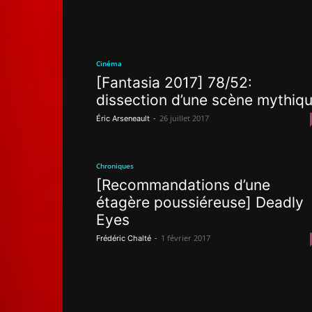
Cinéma
[Fantasia 2017] 78/52:
dissection d’une scène mythiq
-
26 juillet 2017
Éric Arseneault
Chroniques
[Recommandations d’une
étagère poussiéreuse] Deadly
Eyes
-
1 février 2017
Frédéric Chalté