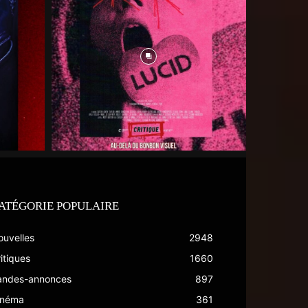
ATÉGORIE POPULAIRE
ouvelles
2948
itiques
1660
andes-annonces
897
inéma
361