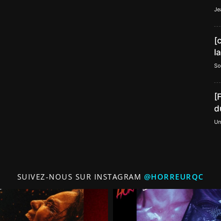
Je
[
l
So
[
d
Un
SUIVEZ-NOUS SUR INSTAGRAM
@HORREURQC