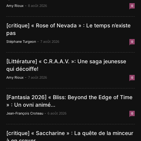
-
8 août 2026
Amy Rioux
0
[critique] « Rose of Nevada » : Le temps n’existe
pas
-
7 août 2026
Stéphane Turgeon
0
[Littérature] « C.R.A.A.V. »: Une saga jeunesse
qui décoiffe!
-
7 août 2026
Amy Rioux
0
[Fantasia 2026] « Bliss: Beyond the Edge of Time
» : Un ovni animé...
-
6 août 2026
Jean-François Croteau
0
[critique] « Saccharine » : La quête de la minceur
à en crever