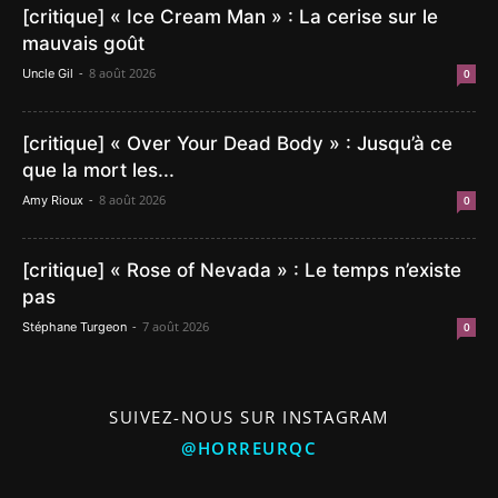
[critique] « Ice Cream Man » : La cerise sur le
mauvais goût
-
8 août 2026
Uncle Gil
0
[critique] « Over Your Dead Body » : Jusqu’à ce
que la mort les...
-
8 août 2026
Amy Rioux
0
[critique] « Rose of Nevada » : Le temps n’existe
pas
-
7 août 2026
Stéphane Turgeon
0
SUIVEZ-NOUS SUR INSTAGRAM
@HORREURQC