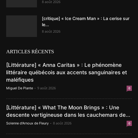
8 août 2026
[critique] « Ice Cream Man » : La cerise sur
le...
8 août 2026
ARTICLES RÉCENTS
[Littérature] « Anna Caritas » : Le phénomène
littéraire québécois aux accents sanguinaires et
maléfiques
-
9 août 2026
Miguel De Plante
0
[Littérature] « What The Moon Brings » : Une
descente vertigineuse dans les cauchemars de...
-
8 août 2026
Solenne d'Arnoux de Fleury
0