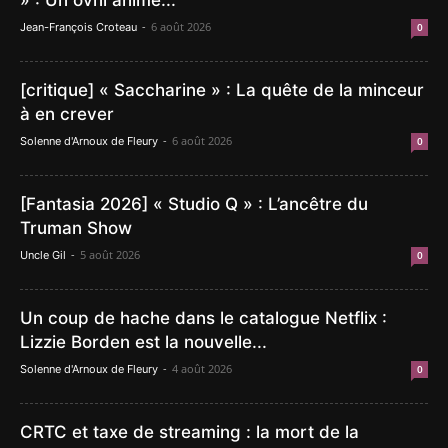
» : Un ovni animé...
-
6 août 2026
Jean-François Croteau
0
[critique] « Saccharine » : La quête de la minceur
à en crever
-
6 août 2026
Solenne d'Arnoux de Fleury
0
[Fantasia 2026] « Studio Q » : L’ancêtre du
Truman Show
-
5 août 2026
Uncle Gil
0
Un coup de hache dans le catalogue Netflix :
Lizzie Borden est la nouvelle...
-
4 août 2026
Solenne d'Arnoux de Fleury
0
CRTC et taxe de streaming : la mort de la