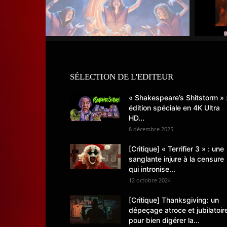
SÉLECTION DE L'EDITEUR
« Shakespeare’s Shitstorm » 
édition spéciale en 4K Ultra
HD...
8 décembre 2025
[Critique] « Terrifier 3 » : une
sanglante injure à la censure
qui intronise...
12 octobre 2024
[Critique] Thanksgiving: un
dépeçage atroce et jubilatoir
pour bien digérer la...