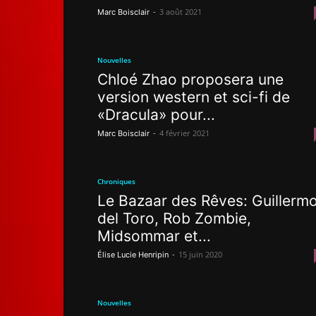
-
3 août 2021
Marc Boisclair
Nouvelles
Chloé Zhao proposera une
version western et sci-fi de
«Dracula» pour...
-
4 février 2021
Marc Boisclair
Chroniques
Le Bazaar des Rêves: Guillerm
del Toro, Rob Zombie,
Midsommar et...
-
15 juin 2020
Élise Lucie Henripin
Nouvelles