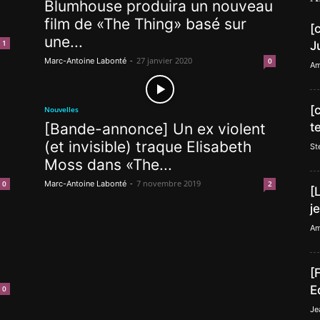
Blumhouse produira un nouveau
film de «The Thing» basé sur
[
une...
1
J
-
27 janvier 2020
Marc-Antoine Labonté
0
Am
[
Nouvelles
[Bande-annonce] Un ex violent
t
(et invisible) traque Elisabeth
St
Moss dans «The...
-
7 novembre 2019
0
Marc-Antoine Labonté
2
[
j
Am
[
E
0
Je