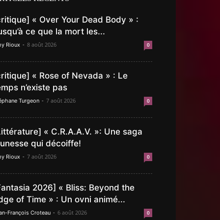
critique] « Over Your Dead Body » :
usqu’à ce que la mort les...
-
8 août 2026
y Rioux
0
critique] « Rose of Nevada » : Le
emps n’existe pas
-
7 août 2026
éphane Turgeon
0
Littérature] « C.R.A.A.V. »: Une saga
eunesse qui décoiffe!
-
7 août 2026
y Rioux
0
Fantasia 2026] « Bliss: Beyond the
dge of Time » : Un ovni animé...
-
6 août 2026
an-François Croteau
0