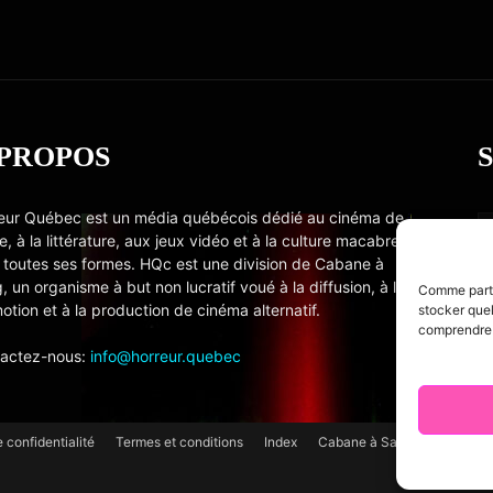
 PROPOS
eur Québec est un média québécois dédié au cinéma de
e, à la littérature, aux jeux vidéo et à la culture macabre
 toutes ses formes. HQc est une division de Cabane à
, un organisme à but non lucratif voué à la diffusion, à la
Comme partou
otion et à la production de cinéma alternatif.
stocker quel
comprendre c
actez-nous:
info@horreur.quebec
e confidentialité
Termes et conditions
Index
Cabane à Sang TV
Cooki