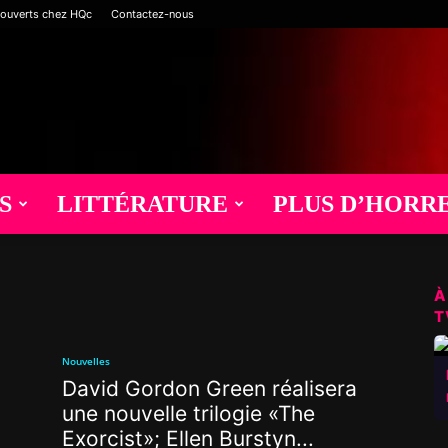
 ouverts chez HQc
Contactez-nous
S
LITTÉRATURE
PLUS D’HORR
À
T
Nouvelles
David Gordon Green réalisera
une nouvelle trilogie «The
Exorcist»; Ellen Burstyn...