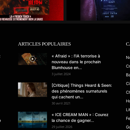
ARTICLES POPULAIRES
C
:
« Afraid » : l’IA terrorise à
N
nouveau dans le prochain
Cr
Blumhouse en...
3 juillet 2024
B
C
[Critique] Things Heard & Seen:
des phénomènes surnaturels
C
qui cachent un...
Ho
30 avril 2021
Li
« ICE CREAM MAN » : Courez
Fe
e
la chance de gagner...
29 juillet 2026
G