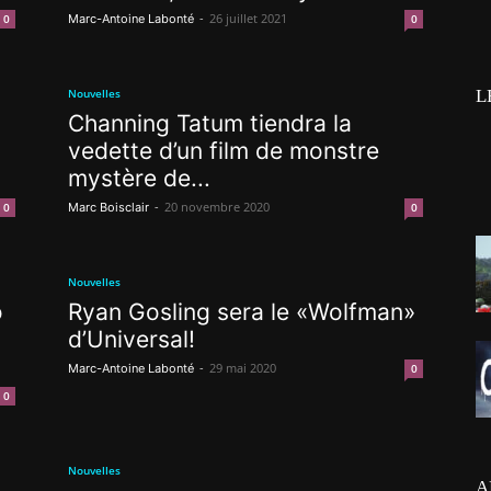
-
26 juillet 2021
0
Marc-Antoine Labonté
0
Nouvelles
L
Channing Tatum tiendra la
vedette d’un film de monstre
mystère de...
-
20 novembre 2020
0
Marc Boisclair
0
Nouvelles
o
Ryan Gosling sera le «Wolfman»
d’Universal!
-
29 mai 2020
Marc-Antoine Labonté
0
0
Nouvelles
A