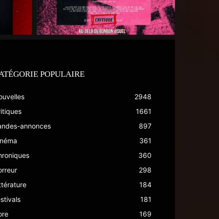
ATÉGORIE POPULAIRE
ouvelles
2948
itiques
1661
andes-annonces
897
inéma
361
hroniques
360
rreur
298
ttérature
184
stivals
181
ore
169