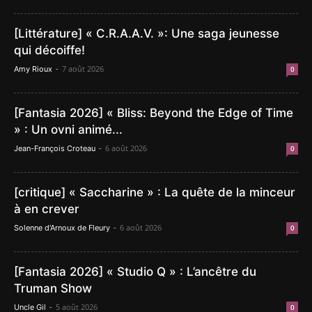
[Littérature] « C.R.A.A.V. »: Une saga jeunesse
qui décoiffe!
-
7 août 2026
Amy Rioux
0
[Fantasia 2026] « Bliss: Beyond the Edge of Time
» : Un ovni animé...
-
6 août 2026
Jean-François Croteau
0
[critique] « Saccharine » : La quête de la minceur
à en crever
-
6 août 2026
Solenne d'Arnoux de Fleury
0
[Fantasia 2026] « Studio Q » : L’ancêtre du
Truman Show
-
5 août 2026
Uncle Gil
0