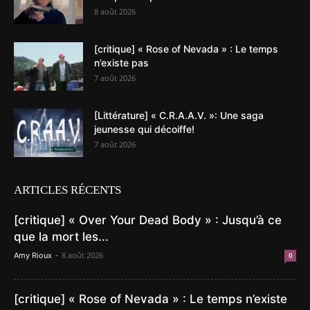
8 août 2026
[critique] « Rose of Nevada » : Le temps
n’existe pas
7 août 2026
[Littérature] « C.R.A.A.V. »: Une saga
jeunesse qui décoiffe!
7 août 2026
ARTICLES RÉCENTS
[critique] « Over Your Dead Body » : Jusqu’à ce
que la mort les...
-
8 août 2026
Amy Rioux
0
[critique] « Rose of Nevada » : Le temps n’existe