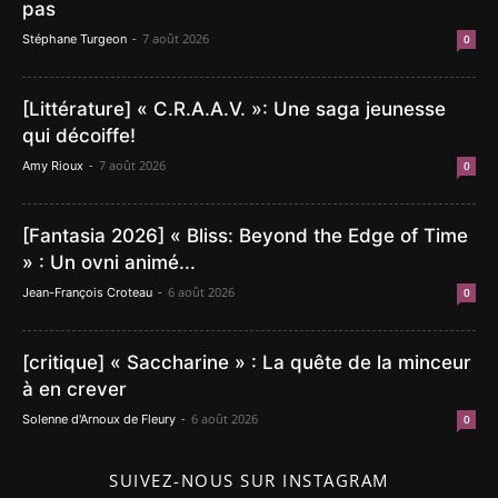
pas
-
7 août 2026
Stéphane Turgeon
0
[Littérature] « C.R.A.A.V. »: Une saga jeunesse
qui décoiffe!
-
7 août 2026
Amy Rioux
0
[Fantasia 2026] « Bliss: Beyond the Edge of Time
» : Un ovni animé...
-
6 août 2026
Jean-François Croteau
0
[critique] « Saccharine » : La quête de la minceur
à en crever
-
6 août 2026
Solenne d'Arnoux de Fleury
0
SUIVEZ-NOUS SUR INSTAGRAM