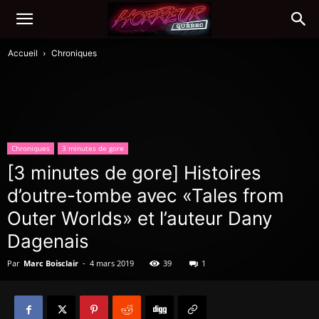
Accueil
Chroniques
Chroniques
3 minutes de gore
[3 minutes de gore] Histoires
d’outre-tombe avec «Tales from
Outer Worlds» et l’auteur Dany
Dagenais
Par
Marc Boisclair
-
4 mars 2019
39
1