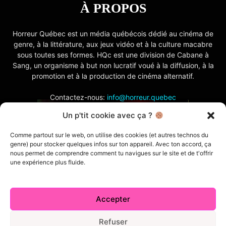
À PROPOS
Horreur Québec est un média québécois dédié au cinéma de
genre, à la littérature, aux jeux vidéo et à la culture macabre
sous toutes ses formes. HQc est une division de Cabane à
Sang, un organisme à but non lucratif voué à la diffusion, à la
promotion et à la production de cinéma alternatif.
Contactez-nous:
info@horreur.quebec
Un p'tit cookie avec ça ?
SUIVEZ NOUS
Comme partout sur le web, on utilise des cookies (et autres technos du
genre) pour stocker quelques infos sur ton appareil. Avec ton accord, ça
nous permet de comprendre comment tu navigues sur le site et de t'offrir
une expérience plus fluide.
Accepter
Contactez-nous
Politique de confidentialité
Termes et conditions
Index
Cabane à Sang TV
Refuser