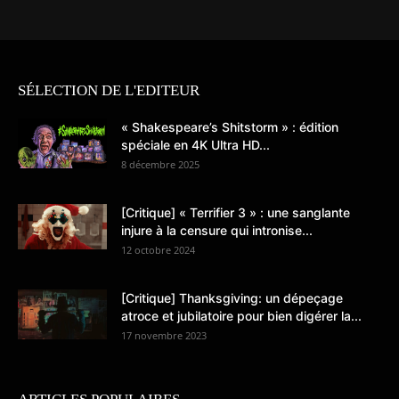
SÉLECTION DE L'EDITEUR
« Shakespeare’s Shitstorm » : édition
spéciale en 4K Ultra HD...
8 décembre 2025
[Critique] « Terrifier 3 » : une sanglante
injure à la censure qui intronise...
12 octobre 2024
[Critique] Thanksgiving: un dépeçage
atroce et jubilatoire pour bien digérer la...
17 novembre 2023