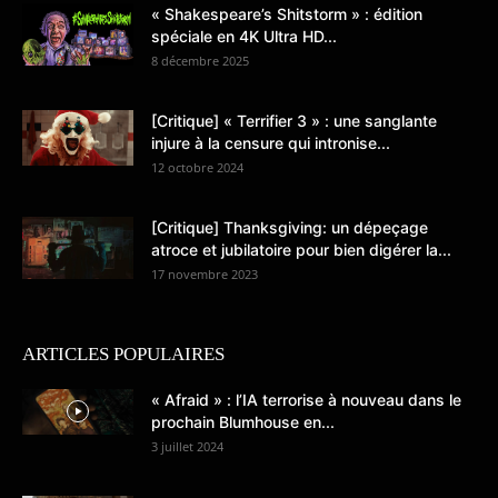
« Shakespeare’s Shitstorm » : édition
spéciale en 4K Ultra HD...
8 décembre 2025
[Critique] « Terrifier 3 » : une sanglante
injure à la censure qui intronise...
12 octobre 2024
[Critique] Thanksgiving: un dépeçage
atroce et jubilatoire pour bien digérer la...
17 novembre 2023
ARTICLES POPULAIRES
« Afraid » : l’IA terrorise à nouveau dans le
prochain Blumhouse en...
3 juillet 2024