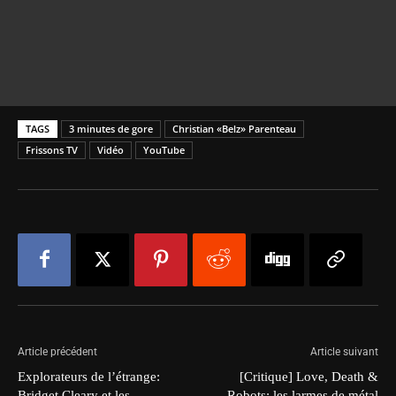
TAGS
3 minutes de gore
Christian «Belz» Parenteau
Frissons TV
Vidéo
YouTube
Article précédent
Article suivant
Explorateurs de l’étrange:
[Critique] Love, Death &
Bridget Cleary et les
Robots: les larmes de métal