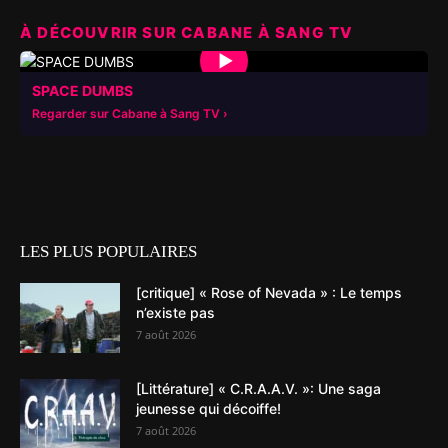
À DÉCOUVRIR SUR CABANE À SANG TV
▶
SPACE DUMBS
Regarder sur Cabane à Sang TV
LES PLUS POPULAIRES
[critique] « Rose of Nevada » : Le temps
n’existe pas
7 août 2026
[Littérature] « C.R.A.A.V. »: Une saga
jeunesse qui décoiffe!
7 août 2026