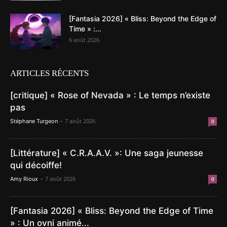
[Fantasia 2026] « Bliss: Beyond the Edge of
Time » :...
6 août 2026
ARTICLES RÉCENTS
[critique] « Rose of Nevada » : Le temps n’existe
pas
-
7 août 2026
Stéphane Turgeon
0
[Littérature] « C.R.A.A.V. »: Une saga jeunesse
qui décoiffe!
-
7 août 2026
Amy Rioux
0
[Fantasia 2026] « Bliss: Beyond the Edge of Time
» : Un ovni animé...