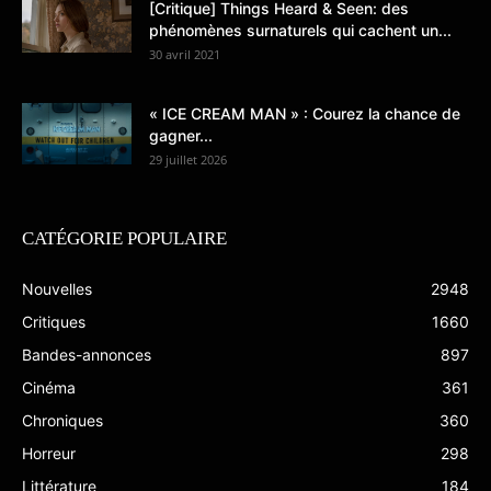
[Critique] Things Heard & Seen: des
phénomènes surnaturels qui cachent un...
30 avril 2021
« ICE CREAM MAN » : Courez la chance de
gagner...
29 juillet 2026
CATÉGORIE POPULAIRE
Nouvelles
2948
Critiques
1660
Bandes-annonces
897
Cinéma
361
Chroniques
360
Horreur
298
Littérature
184