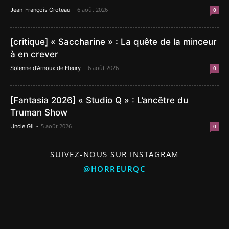
-
6 août 2026
Jean-François Croteau
0
[critique] « Saccharine » : La quête de la minceur
à en crever
-
6 août 2026
Solenne d'Arnoux de Fleury
0
[Fantasia 2026] « Studio Q » : L’ancêtre du
Truman Show
-
5 août 2026
Uncle Gil
0
SUIVEZ-NOUS SUR INSTAGRAM
@HORREURQC