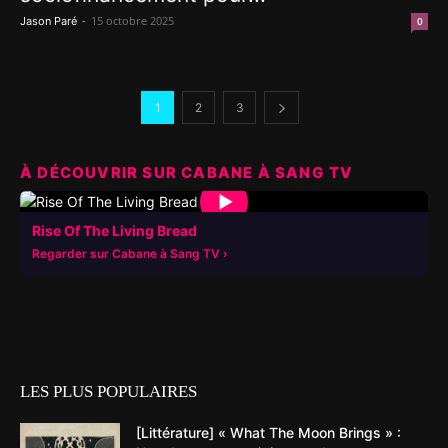
-
15 octobre 2025
Jason Paré
0
1
2
3
À DÉCOUVRIR SUR CABANE À SANG TV
▶
Rise Of The Living Bread
Regarder sur Cabane à Sang TV
LES PLUS POPULAIRES
[Littérature] « What The Moon Brings » :