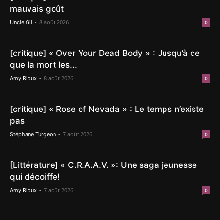
mauvais goût
-
8 août 2026
Uncle Gil
0
[critique] « Over Your Dead Body » : Jusqu’à ce
que la mort les...
-
8 août 2026
Amy Rioux
0
[critique] « Rose of Nevada » : Le temps n’existe
pas
-
7 août 2026
Stéphane Turgeon
0
[Littérature] « C.R.A.A.V. »: Une saga jeunesse
qui décoiffe!
-
7 août 2026
Amy Rioux
0