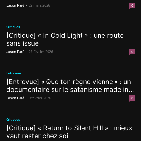
-
22 mars 2026
Jason Paré
0
Critiques
[Critique] « In Cold Light » : une route
sans issue
-
27 février 2026
Jason Paré
0
Entrevues
[Entrevue] « Que ton règne vienne » : un
documentaire sur le satanisme made in...
-
9 février 2026
Jason Paré
0
Critiques
[Critique] « Return to Silent Hill » : mieux
vaut rester chez soi