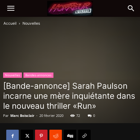
Accueil
Nouvelles
Nouvelles
Bandes-annonces
[Bande-annonce] Sarah Paulson
incarne une mère inquiétante dans
le nouveau thriller «Run»
Par
Marc Boisclair
-
20 février 2020
72
0