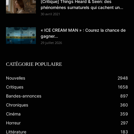
[Critique] Things Heard & Seen: des
phénomènes surnaturels qui cachent un...
30 avril 2021
« ICE CREAM MAN » : Courez la chance de
gagner...
29 juillet 2026
CATÉGORIE POPULAIRE
Nouvelles
2948
Critiques
1658
Bandes-annonces
897
Chroniques
360
Cinéma
359
Horreur
297
Littérature
183