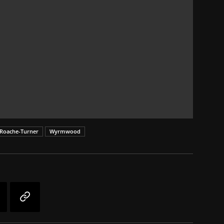
 Roache-Turner
Wyrmwood