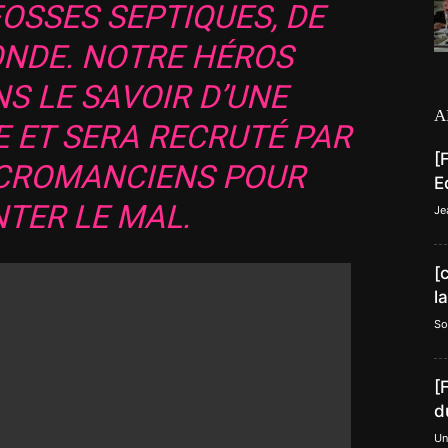
OSSES SEPTIQUES, DE
ONDE. NOTRE HÉROS
S LE SAVOIR D’UNE
A
E ET SERA RECRUTÉ PAR
[
ÉCROMANCIENS POUR
E
TER LE MAL.
Je
[
l
So
[
d
Un