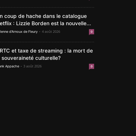
n coup de hache dans le catalogue
etflix : Lizzie Borden est la nouvelle...
-
4 août 2026
lenne d'Arnoux de Fleury
0
RTC et taxe de streaming : la mort de
a souveraineté culturelle?
-
3 août 2026
ank Appache
0