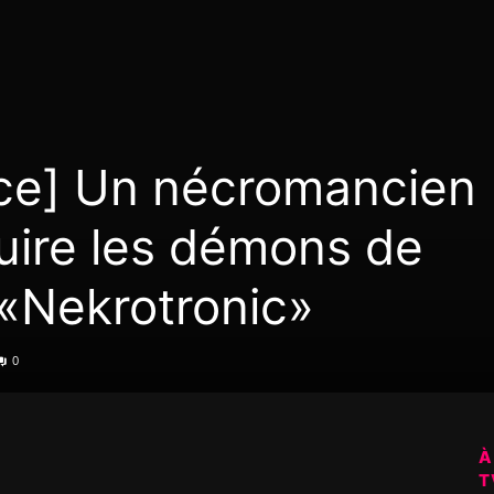
ce] Un nécromancien
uire les démons de
 «Nekrotronic»
0
À
T