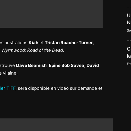
U
N
So
es australiens
Kiah
et
Tristan Roache-Turner
,
C
u
Wyrmwood: Road of the Dead
.
l
Fr
retrouve
Dave Beamish
,
Epine Bob Savea
,
David
 vilaine.
ier TIFF
, sera disponible en vidéo sur demande et