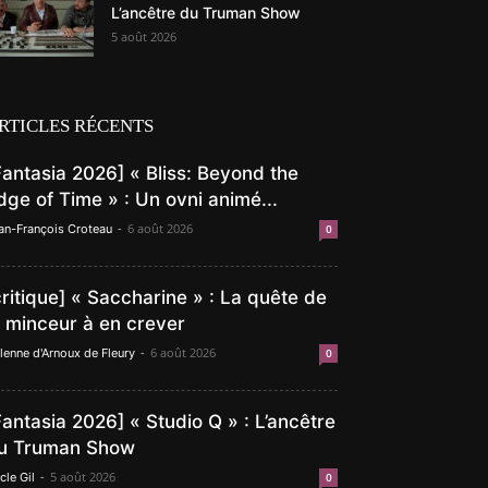
L’ancêtre du Truman Show
5 août 2026
RTICLES RÉCENTS
Fantasia 2026] « Bliss: Beyond the
dge of Time » : Un ovni animé...
-
6 août 2026
an-François Croteau
0
critique] « Saccharine » : La quête de
a minceur à en crever
-
6 août 2026
lenne d'Arnoux de Fleury
0
Fantasia 2026] « Studio Q » : L’ancêtre
u Truman Show
-
5 août 2026
cle Gil
0