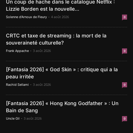
Un coup de hache dans le catalogue Netflix :
Lizzie Borden est la nouvelle...
-
4 août 2026
Solenne d'Arnoux de Fleury
0
CRTC et taxe de streaming : la mort de la
souveraineté culturelle?
-
3 août 2026
Frank Appache
0
[Fantasia 2026] « God Skin » : critique qui a la
peau irritée
-
3 août 2026
Rachid Sellami
0
[Fantasia 2026] « Hong Kong Godfather » : Un
Bain de Sang
-
3 août 2026
Uncle Gil
0