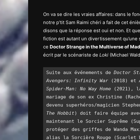
On va se dire les vraies affaires: dans le fon
notre p’tit Sam Raimi chéri a fait de cet én
disons que la réponse est oui et non. Et que
fiction est autant un divertissement qu’une 
ce
Doctor Strange in the Multiverse of Ma
écrit par le scénariste de
Loki
(Michael Wald
Suite aux événements de 
Doctor St
Avengers: Infinity War
 (2018) et 
Spider-Man: No Way Home
 (2021), l
mariage de son ex Christine (Rach
The Hobbit
) doit faire équipe ave
maintenant le Sorcier Suprême (Su
protéger des griffes de Wanda Max
alias la Sorcière Rouge (Scarlet 