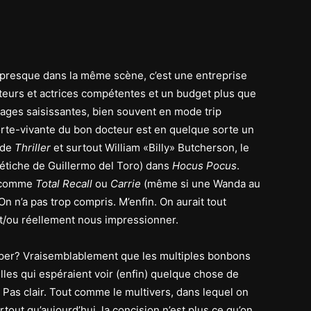
er presque dans la même scène, c’est une entreprise
eurs et actrices compétentes et un budget plus que
mages saisissantes, bien souvent en mode trip
rte-vivante du bon docteur est en quelque sorte un
 de
Thriller
et surtout William «Billy» Butcherson, le
étiche de Guillermo del Toro) dans
Hocus Pocus
.
s comme
Total Recall
ou
Carrie
(même si une Wanda au
n n’a pas trop compris. M’enfin. On aurait tout
et/ou réellement nous impressionner.
pper? Vraisemblablement que les multiples bonbons
elles qui espéraient voir (enfin) quelque chose de
 Pas clair. Tout comme le multivers, dans lequel on
tout qu’aujourd’hui, la concision n’est plus ce qu’on