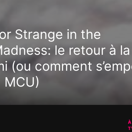
or Strange in the
adness: le retour à la
mi (ou comment s’emp
du MCU)
À
T