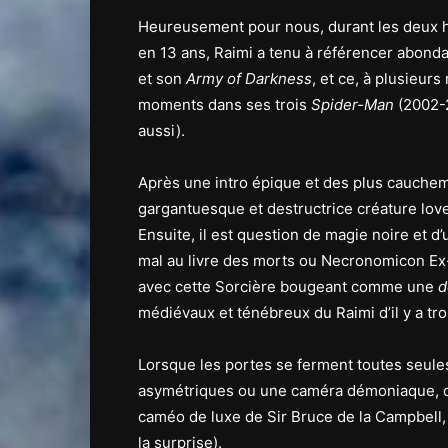
Heureusement pour nous, durant les deux h
en 13 ans, Raimi a tenu à référencer abond
et son
Army of Darkness
, et ce, à plusieurs
moments dans ses trois
Spider-Man
(2002-2
aussi).
Après une intro épique et des plus cauche
gargantuesque et destructrice créature lovec
Ensuite, il est question de magie noire et d’
mal au livre des morts ou Necronomicon Ex-M
avec cette Sorcière bougeant comme une
d
médiévaux et ténébreux du Raimi d’il y a tr
Lorsque les portes se ferment toutes seules
asymétriques ou une caméra démoniaque, on
caméo de luxe de Sir Bruce de la Campbell,
la surprise).