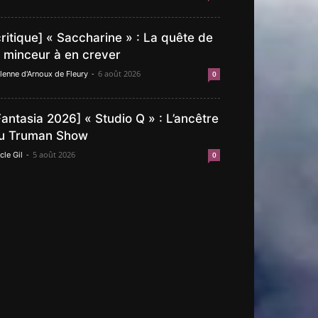
critique] « Saccharine » : La quête de
a minceur à en crever
-
6 août 2026
lenne d'Arnoux de Fleury
0
Fantasia 2026] « Studio Q » : L’ancêtre
u Truman Show
-
5 août 2026
cle Gil
0