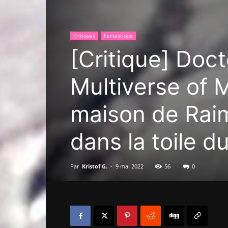
Critiques
Fantastique
[Critique] Doct
Multiverse of M
maison de Rai
dans la toile 
Par
Kristof G.
-
9 mai 2022
56
0