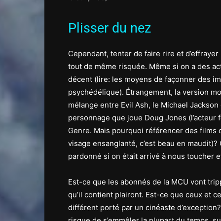
Plisser du nez
Cependant, tenter de faire rire et d’effray
tout de même risquée. Même si on a des act
décent (lire: les moyens de façonner des i
psychédélique). Étrangement, la version mo
mélange entre Evil Ash, le Michael Jackson
personnage que joue Doug Jones (l’acteur f
Genre. Mais pourquoi référencer des film
visage ensanglanté, c’est beau en maudit)? O
pardonné si on était arrivé à nous toucher 
Est-ce que les abonnés de la MCU vont tri
qu’il contient plairont. Est-ce que ceux et c
différent porté par un cinéaste d’exception?
risque de s’emmêler la plupart du temps, sur