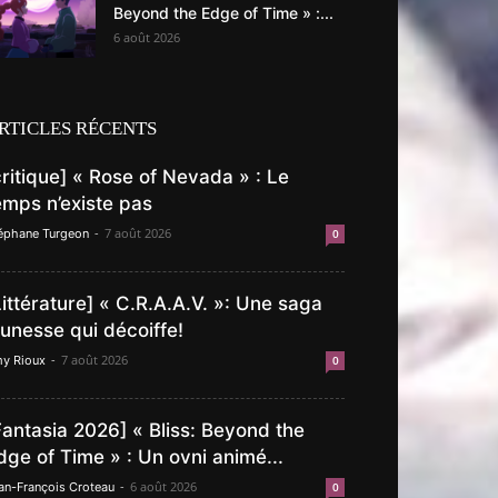
Beyond the Edge of Time » :...
6 août 2026
RTICLES RÉCENTS
critique] « Rose of Nevada » : Le
emps n’existe pas
-
7 août 2026
éphane Turgeon
0
Littérature] « C.R.A.A.V. »: Une saga
eunesse qui décoiffe!
-
7 août 2026
y Rioux
0
Fantasia 2026] « Bliss: Beyond the
dge of Time » : Un ovni animé...
-
6 août 2026
an-François Croteau
0