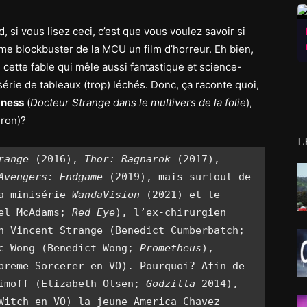
d, si vous lisez ceci, c’est que vous voulez savoir si
ième blockbuster de la MCU un film d’horreur. Eh bien,
 cette fable qui mêle aussi fantastique et science-
série de tableaux (trop) léchés. Donc, ça raconte quoi,
dness
(
Docteur Strange dans le multivers de la folie
),
ron)?
L
range
 (2016), 
Thor: Ragnarok
 (2017), 
Avengers: Endgame
 (2019), mais surtout de 
a minisérie 
WandaVision
 (2021) et le 
el McAdams; 
Red Eye
), l’ex-chirurgien 
devenu superhéros/magicien Stephen Vincent Strange (Benedict Cumberbatch; 
c Wong (Benedict Wong; 
Prometheus
), 
preme Sorcerer en VO). Pourquoi? Afin de 
imoff (Elizabeth Olsen; 
Godzilla
 2014), 
Witch en VO) la jeune America Chavez 