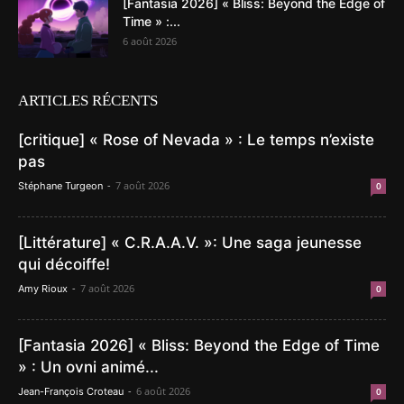
[Fantasia 2026] « Bliss: Beyond the Edge of
Time » :...
6 août 2026
ARTICLES RÉCENTS
[critique] « Rose of Nevada » : Le temps n’existe
pas
-
7 août 2026
Stéphane Turgeon
0
[Littérature] « C.R.A.A.V. »: Une saga jeunesse
qui décoiffe!
-
7 août 2026
Amy Rioux
0
[Fantasia 2026] « Bliss: Beyond the Edge of Time
» : Un ovni animé...
-
6 août 2026
Jean-François Croteau
0