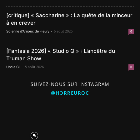
[critique] « Saccharine » : La quête de la minceur
à en crever
-
6 août 2026
Solenne d'Arnoux de Fleury
0
[Fantasia 2026] « Studio Q » : L’ancêtre du
Truman Show
-
5 août 2026
Uncle Gil
0
SUIVEZ-NOUS SUR INSTAGRAM
@HORREURQC