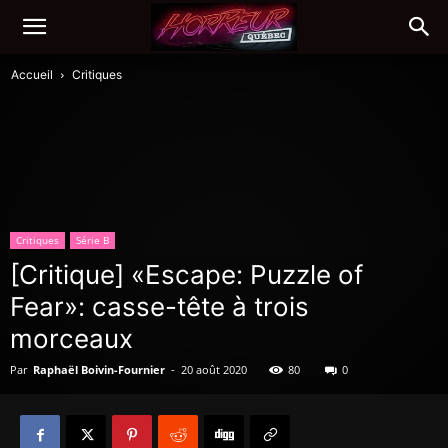
Accueil
Critiques
Critiques
Série B
[Critique] «Escape: Puzzle of
Fear»: casse-tête à trois
morceaux
Par
Raphaël Boivin-Fournier
-
20 août 2020
80
0