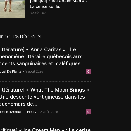
[critique] « Ice Cream Man » :
La cerise sur le...
8 août 2026
RTICLES RÉCENTS
Littérature] « Anna Caritas » : Le
hénomène littéraire québécois aux
ccents sanguinaires et maléfiques
-
9 août 2026
guel De Plante
0
Littérature] « What The Moon Brings »
 Une descente vertigineuse dans les
auchemars de...
-
8 août 2026
lenne d'Arnoux de Fleury
0
critique] « Ice Cream Man » : La cerise