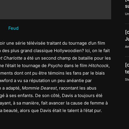
s
Un
[
J
r une série télévisée traitant du tournage d’un film
Am
n des plus grand classique Hollywoodien? Ici, on le fait
 Charlotte
a été un second champ de bataille pour les
[
e l’était le tournage de
Psycho
dans le film
Hitchcock
,
t
ents dont ont pu être témoins les fans par le biais
St
awford a vu sa réputation un peu anéantie par
en a adapté,
Mommie Dearest
, racontant les abus
igé à ses enfants. De son côté, Davis a toujours été
yant, à sa manière, fait avancer la cause de femme à
beauté, alors que Davis était le talent à l’état pur.