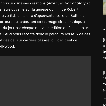
 horreur dans ses créations (
American Horror Story
et
fenêtre ouverte sur la genèse du film de Robert
ne véritable histoire d’épouvante: celle de Bette et
horreurs qui entourent ce tournage circulent depuis
 du jour par chaque nouvelle édition du film, de plus
A
t.
Feud
nous raconte donc le parcours houleux de ces
[
stiges de leur carrière passée, qui décident de
p
ollywood.
a
Mi
[
:
c
So
[