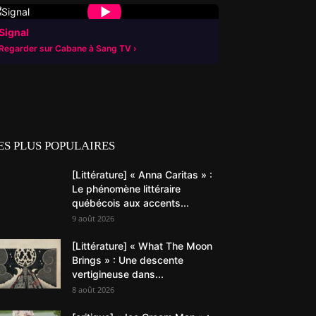
▶
Signal
Regarder sur Cabane à Sang TV
ES PLUS POPULAIRES
[Littérature] « Anna Caritas » :
Le phénomène littéraire
québécois aux accents...
9 août 2026
[Littérature] « What The Moon
Brings » : Une descente
vertigineuse dans...
8 août 2026