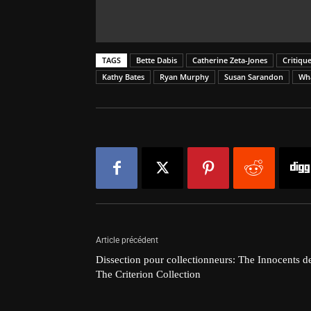
TAGS
Bette Dabis
Catherine Zeta-Jones
Critiqu
Kathy Bates
Ryan Murphy
Susan Sarandon
Wha
Article précédent
Dissection pour collectionneurs: The Innocents d
The Criterion Collection