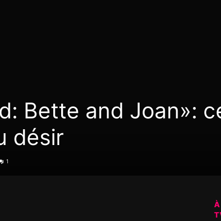
ud: Bette and Joan»: c
u désir
1
À
T