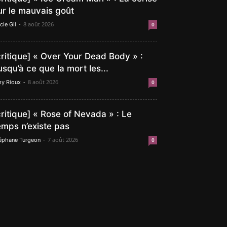
ur le mauvais goût
-
8 août 2026
cle Gil
0
critique] « Over Your Dead Body » :
usqu’à ce que la mort les...
-
8 août 2026
y Rioux
0
critique] « Rose of Nevada » : Le
emps n’existe pas
-
7 août 2026
éphane Turgeon
0