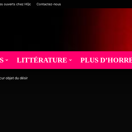
es ouverts chez HQc
Contactez-nous
S
LITTÉRATURE
PLUS D’HORR
ur objet du désir