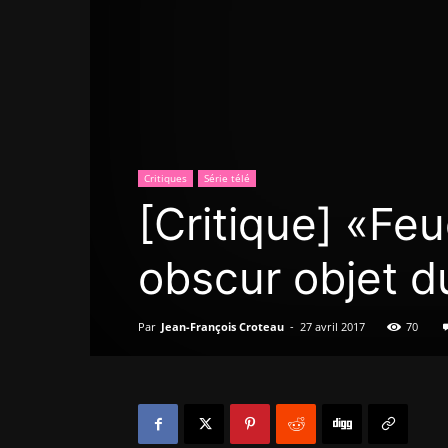
Critiques
Série télé
[Critique] «Fe
obscur objet d
Par
Jean-François Croteau
-
27 avril 2017
70