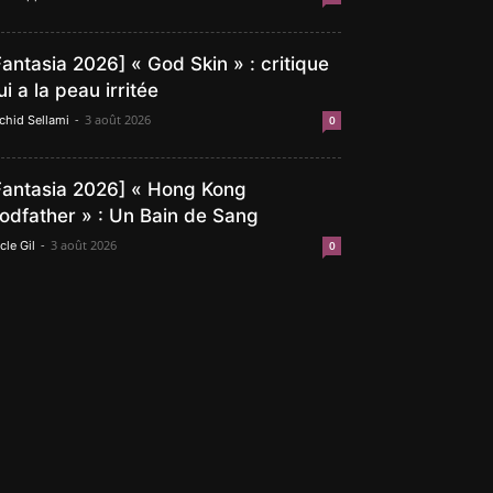
Fantasia 2026] « God Skin » : critique
ui a la peau irritée
-
3 août 2026
chid Sellami
0
Fantasia 2026] « Hong Kong
odfather » : Un Bain de Sang
-
3 août 2026
cle Gil
0