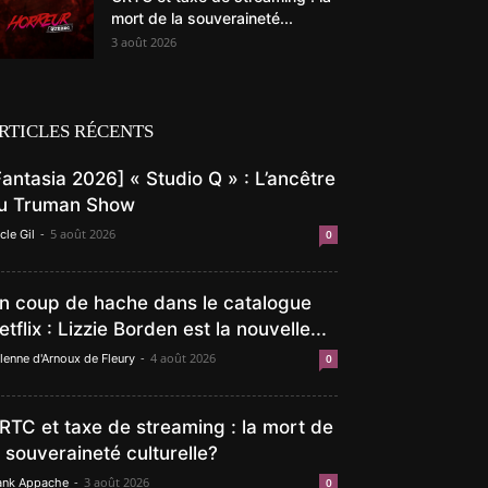
mort de la souveraineté...
3 août 2026
RTICLES RÉCENTS
Fantasia 2026] « Studio Q » : L’ancêtre
u Truman Show
-
5 août 2026
cle Gil
0
n coup de hache dans le catalogue
etflix : Lizzie Borden est la nouvelle...
-
4 août 2026
lenne d'Arnoux de Fleury
0
RTC et taxe de streaming : la mort de
a souveraineté culturelle?
-
3 août 2026
ank Appache
0