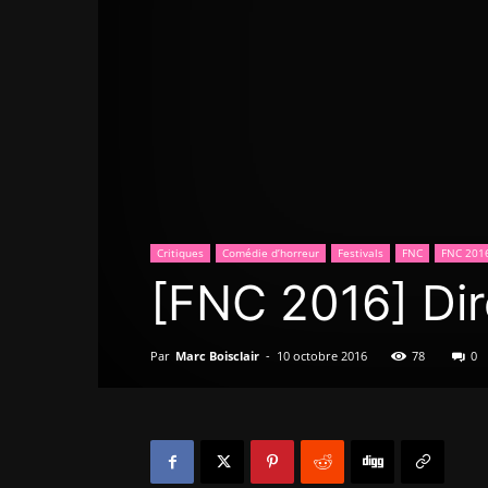
Critiques
Comédie d’horreur
Festivals
FNC
FNC 201
[FNC 2016] Dir
Par
Marc Boisclair
-
10 octobre 2016
78
0