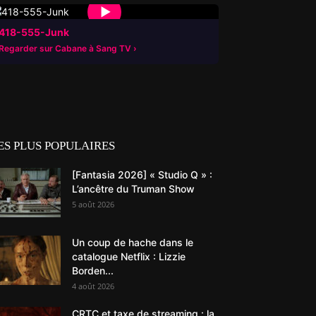
▶
418-555-Junk
Regarder sur Cabane à Sang TV
ES PLUS POPULAIRES
[Fantasia 2026] « Studio Q » :
L’ancêtre du Truman Show
5 août 2026
Un coup de hache dans le
catalogue Netflix : Lizzie
Borden...
4 août 2026
CRTC et taxe de streaming : la