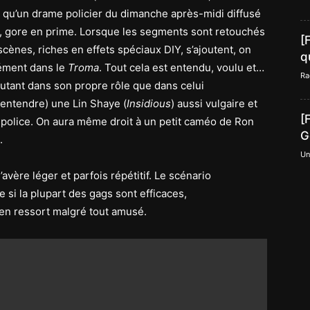
é qu’un drame policier du dimanche après-midi diffusé
e, gore en prime. Lorsque les segments sont retouchés
[
scènes, riches en effets spéciaux DIY, s’ajoutent, on
q
ément dans le
Troma
. Tout cela est entendu, voulu et…
Ra
autant dans son propre rôle que dans celui
u entendre) une Lin Shaye (
Insidious
) aussi vulgaire et
[
e police. On aura même droit à un petit caméo de Ron
G
.
Un
’avère léger et parfois répétitif. Le scénario
 si la plupart des gags sont efficaces,
en ressort malgré tout amusé.