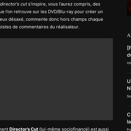
director’s cut
s’inspire, vous l’aurez compris, des
e l’on retrouve sur les DVD/Blu-ray pour créer un
oyeux désaxé, commente donc hors champs chaque
pistes de commentaires du réalisateur.
A
[
d
Un
U
N
So
C
l
ment
Director’s Cut
(lui-même sociofinancé) est
aussi
Fr