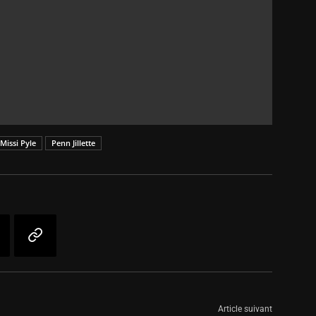
Missi Pyle
Penn Jillette
Article suivant