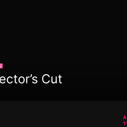
6
ector’s Cut
À
T