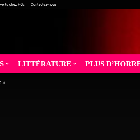
verts chez HQc
Contactez-nous
S
LITTÉRATURE
PLUS D’HORR
Cut