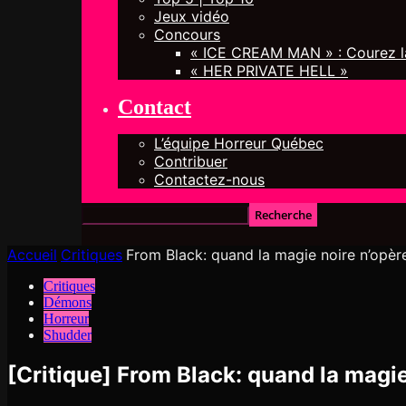
Jeux vidéo
Concours
« ICE CREAM MAN » : Courez la
« HER PRIVATE HELL »
Contact
L’équipe Horreur Québec
Contribuer
Contactez-nous
Accueil
Critiques
From Black: quand la magie noire n’opèr
Critiques
Démons
Horreur
Shudder
[Critique] From Black: quand la magie