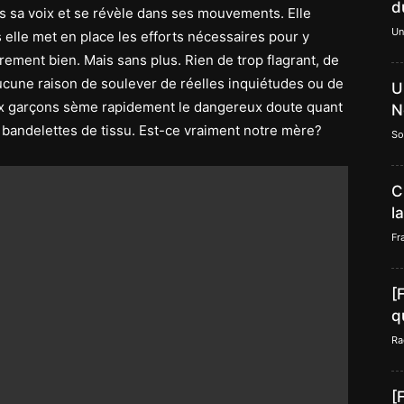
d
s sa voix et se révèle dans ses mouvements. Elle
Un
 elle met en place les efforts nécessaires pour y
rement bien. Mais sans plus. Rien de trop flagrant, de
 aucune raison de soulever de réelles inquiétudes ou de
U
ux garçons sème rapidement le dangereux doute quant
N
s bandelettes de tissu. Est-ce vraiment notre mère?
So
C
l
Fr
[
q
Ra
[