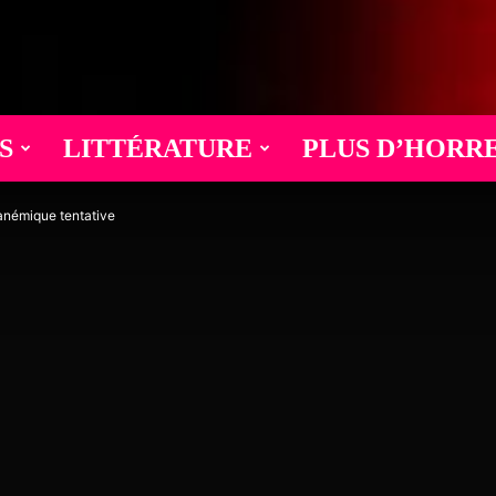
S
LITTÉRATURE
PLUS D’HORR
némique tentative