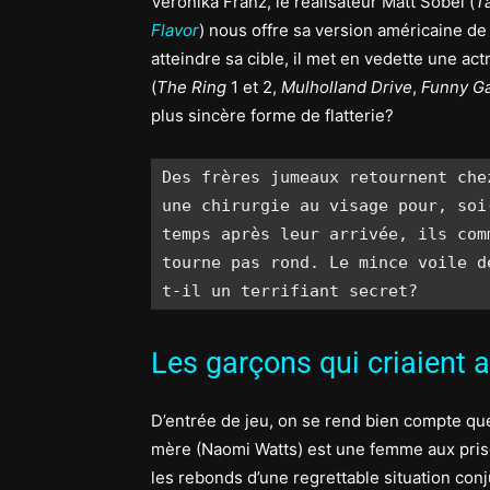
Veronika Franz, le réalisateur Matt Sobel (
T
Flavor
) nous offre sa version américaine d
atteindre sa cible, il met en vedette une a
(
The Ring
1 et 2,
Mulholland Drive
,
Funny G
plus sincère forme de flatterie?
Des frères jumeaux retournent che
une chirurgie au visage pour, soi
temps après leur arrivée, ils com
tourne pas rond. Le mince voile d
t-il un terrifiant secret?
Les garçons qui criaient 
D’entrée de jeu, on se rend bien compte que
mère (Naomi Watts) est une femme aux pri
les rebonds d’une regrettable situation conju