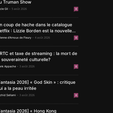
u Truman Show
-
5 août 2026
cle Gil
0
n coup de hache dans le catalogue
etflix : Lizzie Borden est la nouvelle...
-
4 août 2026
lenne d'Arnoux de Fleury
0
RTC et taxe de streaming : la mort de
a souveraineté culturelle?
-
3 août 2026
ank Appache
0
Fantasia 2026] « God Skin » : critique
ui a la peau irritée
-
3 août 2026
chid Sellami
0
Fantasia 2026] « Hong Kong