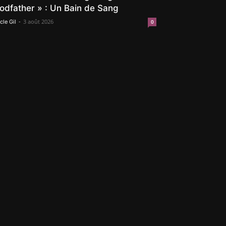
odfather » : Un Bain de Sang
-
3 août 2026
cle Gil
0