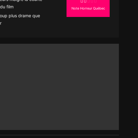
du film
Note Horreur Québec
oup plus drame que
r