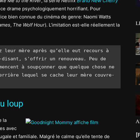
ake Me to the River
, la série
Netflix
Brand New Cherry
e ce drame psychologiquement horrifiant. Pour
ctrice bien connue du cinéma de genre: Naomi Watts
L
ames
,
The Wolf Hour
). L’imitation est-elle réellement la
z leur mère après qu’elle eut recours à 
-disant, s'offrir un renouveau. Peu de 
mencent à soupçonner que quelque chose ne 
errière lequel se cache leur mère couvre-
au loup
 la
A
ses avec
[
gale et familiale. Malgré le calme qu’elle tente de