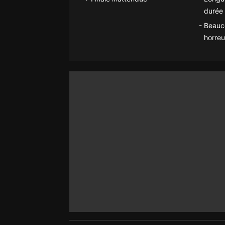
durée 
Beauc
horreu