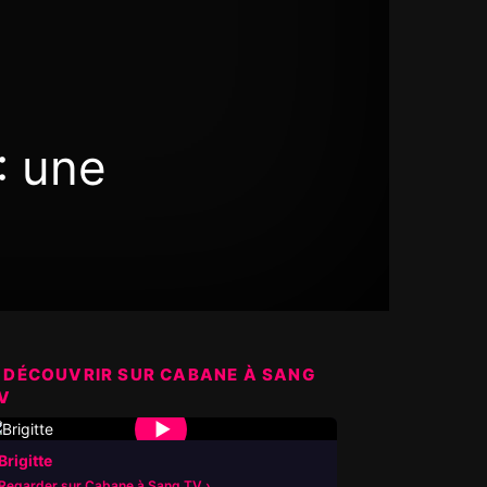
: une
 DÉCOUVRIR SUR CABANE À SANG
V
▶
Brigitte
Regarder sur Cabane à Sang TV