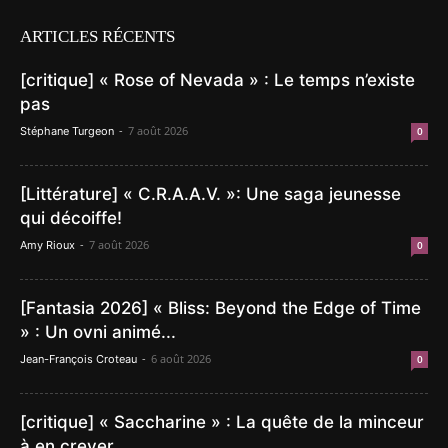
ARTICLES RÉCENTS
[critique] « Rose of Nevada » : Le temps n’existe
pas
-
7 août 2026
Stéphane Turgeon
0
[Littérature] « C.R.A.A.V. »: Une saga jeunesse
qui décoiffe!
-
7 août 2026
Amy Rioux
0
[Fantasia 2026] « Bliss: Beyond the Edge of Time
» : Un ovni animé...
-
6 août 2026
Jean-François Croteau
0
[critique] « Saccharine » : La quête de la minceur
à en crever