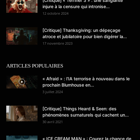
[Critique] « Terrifier 3 » : une sanglante
injure à la censure qui intronise...
12 octobre 2024
[Critique] Thanksgiving: un dépeçage
atroce et jubilatoire pour bien digérer la...
17 novembre 2023
ARTICLES POPULAIRES
« Afraid » : l’IA terrorise à nouveau dans le
prochain Blumhouse en...
3 juillet 2024
[Critique] Things Heard & Seen: des
phénomènes surnaturels qui cachent un...
30 avril 2021
« ICE CREAM MAN » : Courez la chance de