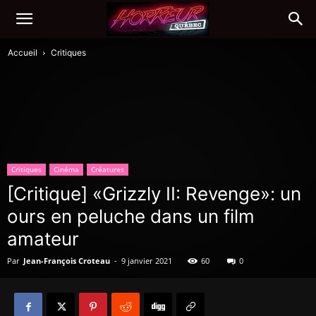
Accueil
Critiques
Critiques
Cinéma
Créatures
[Critique] «Grizzly II: Revenge»: un
ours en peluche dans un film
amateur
Par
Jean-François Croteau
-
9 janvier 2021
60
0