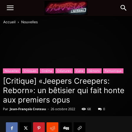
Accueil
Nouvelles
Nouvelles
Critiques
Cinéma
Créatures
Culte
Démons
Fantastique
[Critique] «Jeepers Creepers:
Reborn»: un bêtisier qui fait honte
aux premiers opus
Par
Jean-François Croteau
-
26 octobre 2022
68
0