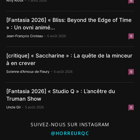
-
7 août 2026
Amy Rioux
0
[Fantasia 2026] « Bliss: Beyond the Edge of Time
» : Un ovni animé...
-
6 août 2026
Jean-François Croteau
0
[critique] « Saccharine » : La quête de la minceur
à en crever
-
6 août 2026
Solenne d'Arnoux de Fleury
0
[Fantasia 2026] « Studio Q » : L’ancêtre du
Truman Show
-
5 août 2026
Uncle Gil
0
SUIVEZ-NOUS SUR INSTAGRAM
@HORREURQC