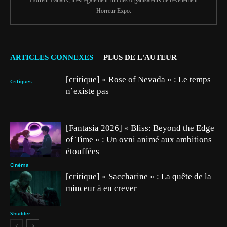
Horreur Fanatik, il est également l'un des organisateurs de l'événement
Horreur Expo.
ARTICLES CONNEXES
PLUS DE L'AUTEUR
[critique] « Rose of Nevada » : Le temps
Critiques
n’existe pas
[Fantasia 2026] « Bliss: Beyond the Edge
of Time » : Un ovni animé aux ambitions
étouffées
Cinéma
[critique] « Saccharine » : La quête de la
minceur à en crever
Shudder