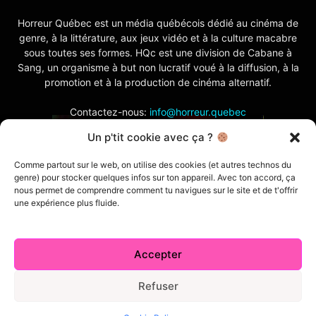
Horreur Québec est un média québécois dédié au cinéma de
genre, à la littérature, aux jeux vidéo et à la culture macabre
sous toutes ses formes. HQc est une division de Cabane à
Sang, un organisme à but non lucratif voué à la diffusion, à la
promotion et à la production de cinéma alternatif.
Contactez-nous:
info@horreur.quebec
Un p'tit cookie avec ça ?
SUIVEZ NOUS
Comme partout sur le web, on utilise des cookies (et autres technos du
genre) pour stocker quelques infos sur ton appareil. Avec ton accord, ça
nous permet de comprendre comment tu navigues sur le site et de t'offrir
une expérience plus fluide.
Accepter
Contactez-nous
Politique de confidentialité
Termes et conditions
Index
Cabane à Sang TV
Refuser
Cookie Policy (CA)
Comment écrire pour nous
Concours