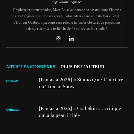
https://horreur.quebec
Graphiste et monteur vidéo, Marc Boisclair partage sa passion pour l’horreur
et l’étrange depuis qu'il sait écrire. Cofondateur et ancien rédacteur en chef
d'Horreur Québec, il parcourt sans relâche les salles obscures de projections
et de spectacles à la recherche de frissons visuels et auditifs.
ARTICLES CONNEXES
PLUS DE L'AUTEUR
[Fantasia 2026] « Studio Q » : L’ancêtre
Festivals
du Truman Show
[Fantasia 2026] « God Skin » : critique
Critiques
qui a la peau irritée