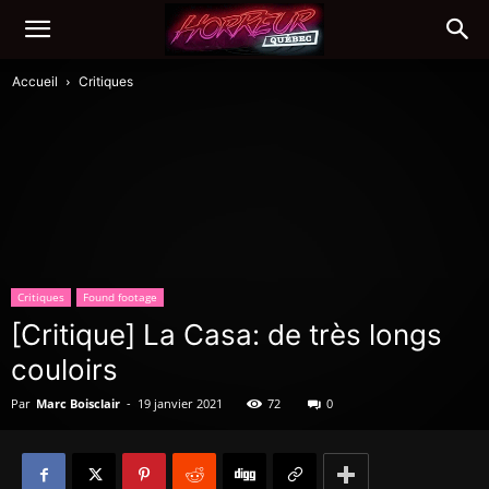
Accueil
Critiques
Critiques
Found footage
[Critique] La Casa: de très longs
couloirs
Par
Marc Boisclair
-
19 janvier 2021
72
0