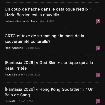
Un coup de hache dans le catalogue Netflix :
Lizzie Borden est la nouvelle...
-
4 août 2026
Solenne d'Arnoux de Fleury
0
CRTC et taxe de streaming : la mort de la
souveraineté culturelle?
-
3 août 2026
Frank Appache
0
[Fantasia 2026] « God Skin » : critique qui a la
peau irritée
-
3 août 2026
Rachid Sellami
0
[Fantasia 2026] « Hong Kong Godfather » : Un
Bain de Sang
-
3 août 2026
Uncle Gil
0