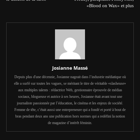
«Blood on Wax» et plus
Josianne Massé
Depuis plus d'une décennie, Josianne nageait dans l’industrie médiatique où
elle a surfé sur toutes les vagues, se méritant le titre de véritable «slasheuse»
aux multiples talents : rédactrice Web, gestionnaire éprouvée de médias
sociaux, blogueuse et autrice à ses heures, Josianne était avant tout une
journaliste passionnée par l’éducation, le cinéma et les enjeux de société.
Femme de tête, c’était aussi une entrepreneure qui a fondé et porté à bout de
bras pendant deux ans une publication hors normes qui a redéfini la notion
de magazine d’intérêt féminin.