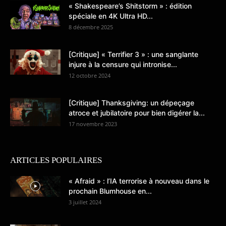
« Shakespeare’s Shitstorm » : édition
spéciale en 4K Ultra HD...
8 décembre 2025
[Critique] « Terrifier 3 » : une sanglante
injure à la censure qui intronise...
12 octobre 2024
[Critique] Thanksgiving: un dépeçage
atroce et jubilatoire pour bien digérer la...
17 novembre 2023
ARTICLES POPULAIRES
« Afraid » : l’IA terrorise à nouveau dans le
prochain Blumhouse en...
3 juillet 2024