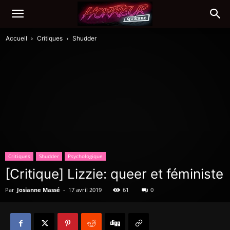
Accueil
Critiques
Shudder
Critiques
Shudder
Psychologique
[Critique] Lizzie: queer et féministe
Par
Josianne Massé
-
17 avril 2019
61
0