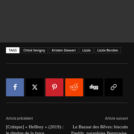
TAGS
Chloë Sevigny
Kristen Stewart
Lizzie
Lizzie Borden
Article précédent
Article suivant
[Critique] « Hellboy » (2019) :
Le Bazaar des Rêves: biscuits
le dindon de la farce
Freddy, parapluies Pennywise,