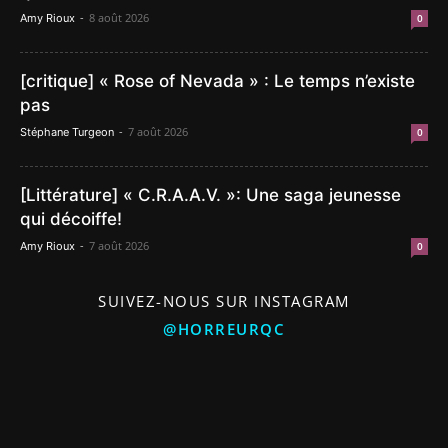
-
8 août 2026
Amy Rioux
0
[critique] « Rose of Nevada » : Le temps n’existe
pas
-
7 août 2026
Stéphane Turgeon
0
[Littérature] « C.R.A.A.V. »: Une saga jeunesse
qui décoiffe!
-
7 août 2026
Amy Rioux
0
SUIVEZ-NOUS SUR INSTAGRAM
@HORREURQC