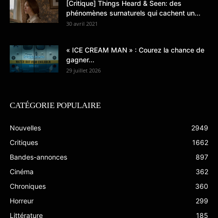
[Critique] Things Heard & Seen: des
phénomènes surnaturels qui cachent un...
30 avril 2021
« ICE CREAM MAN » : Courez la chance de
gagner...
29 juillet 2026
CATÉGORIE POPULAIRE
Nouvelles
2949
Critiques
1662
Bandes-annonces
897
Cinéma
362
Chroniques
360
Horreur
299
Littérature
185