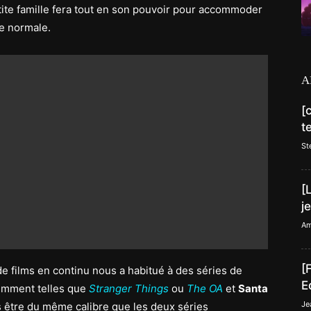
tite famille fera tout en son pouvoir pour accommoder
ie normale.
A
[
t
St
[
j
Am
[
de films en continu nous a habitué à des séries de
E
emment telles que
Stranger Things
ou
The OA
et
Santa
Je
 être du même calibre que les deux séries