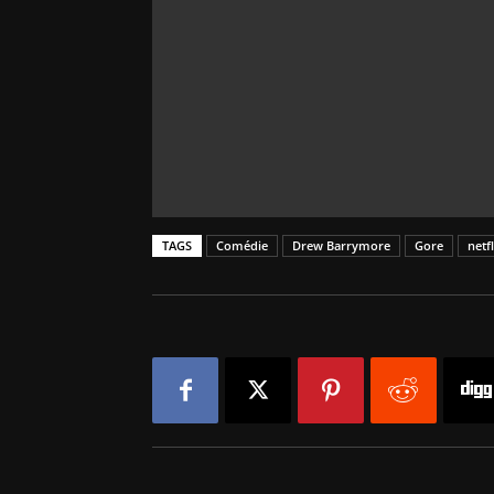
TAGS
Comédie
Drew Barrymore
Gore
netfl