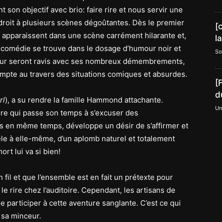
 son objectif avec brio: faire rire et nous servir une
droit à plusieurs scènes dégoûtantes. Dès le premier
[
apparaissent dans une scène carrément hilarante et,
l
a comédie se trouve dans le dosage d’humour noir et
So
reur seront ravis avec ses nombreux démembrements,
compte au travers des situations comiques et absurdes.
[
d
rl
), a su rendre la famille Hammond attachante.
Un
ère qui passe son temps à s’excuser des
 en même temps, développe un désir de s’affirmer et
le à elle-même, d’un aplomb naturel et totalement
rt lui va si bien!
n fil et que l’ensemble est en fait un prétexte pour
le rire chez l’auditoire. Cependant, les artisans de
de participer à cette aventure sanglante. C’est ce qui
é sa minceur.