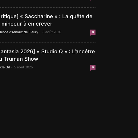
critique] « Saccharine » : La quête de
a minceur à en crever
-
6 août 2026
lenne d'Arnoux de Fleury
0
Fantasia 2026] « Studio Q » : L’ancêtre
u Truman Show
-
5 août 2026
cle Gil
0