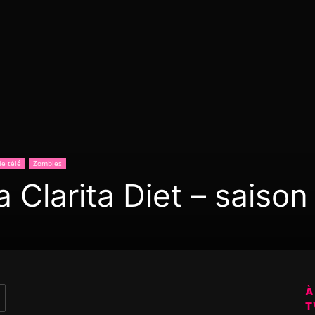
ie télé
Zombies
a Clarita Diet – saison
À
T