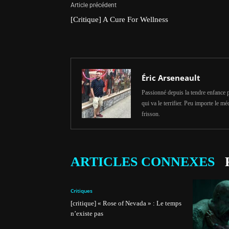
Article précédent
[Critique] A Cure For Wellness
Éric Arseneault
Passionné depuis la tendre enfance pa
qui va le terrifier. Peu importe le méd
frisson.
ARTICLES CONNEXES
Critiques
[critique] « Rose of Nevada » : Le temps
n’existe pas