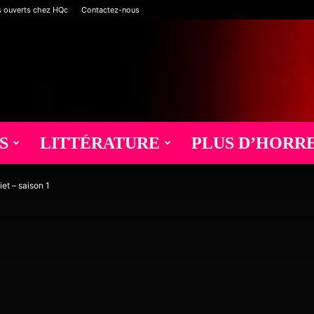
s ouverts chez HQc
Contactez-nous
S
LITTÉRATURE
PLUS D’HORR
iet – saison 1