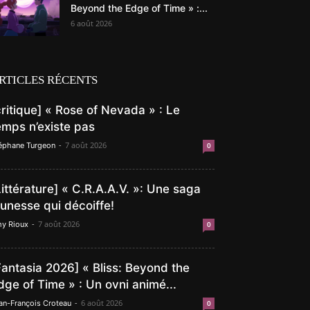
Beyond the Edge of Time » :...
6 août 2026
RTICLES RÉCENTS
critique] « Rose of Nevada » : Le
emps n’existe pas
-
7 août 2026
éphane Turgeon
0
Littérature] « C.R.A.A.V. »: Une saga
eunesse qui décoiffe!
-
7 août 2026
y Rioux
0
Fantasia 2026] « Bliss: Beyond the
dge of Time » : Un ovni animé...
-
6 août 2026
an-François Croteau
0