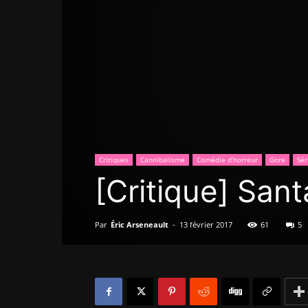
Critiques
Cannibalisme
Comédie d’horreur
Gore
Sér
[Critique] Sant
Par
Éric Arseneault
-
13 février 2017
61
5