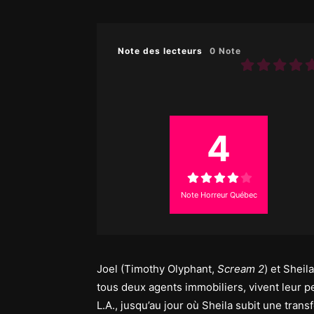
Note des lecteurs
0 Note
4
Note Horreur Québec
Joel (Timothy Olyphant,
Scream 2
) et Shei
tous deux agents immobiliers, vivent leur pe
L.A., jusqu’au jour où Sheila subit une tran