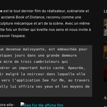
Me
est le tout dernier film du réalisateur, scénariste et
L
ès acclamé
Book of Distance
, reconnu comme une
culpture mécanique et art de la scène. Avec un même
te fois un thriller qui éveille nos sens et nous invite à
evoir l’espace.
ue devenue malvoyante, est embauchée pour 
elques jours dans une grande demeure 
a mire de trois cambrioleurs qui 
pérer un important butin caché. Apeurée, 
ir malgré la noirceur dans laquelle elle 
 vers l’application 
See for Me
, au travers 
elly lui offrira ses yeux et les moyens de 
A
oire elle-