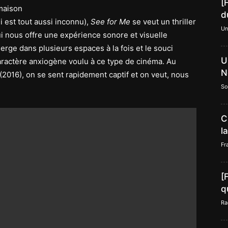
[
maison
d
i est tout aussi inconnu),
See for Me
se veut un thriller
Un
i nous offre une expérience sonore et visuelle
erge dans plusieurs espaces à la fois et le souci
U
aractère anxiogène voulu à ce type de cinéma. Au
N
(2016), on se sent rapidement captif et on veut, nous
So
C
l
Fr
[
q
Ra