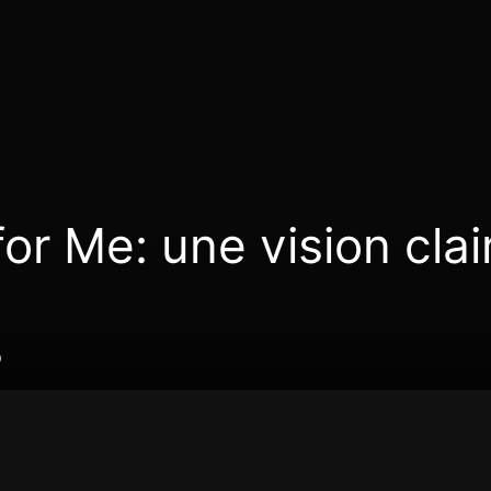
for Me: une vision clai
0