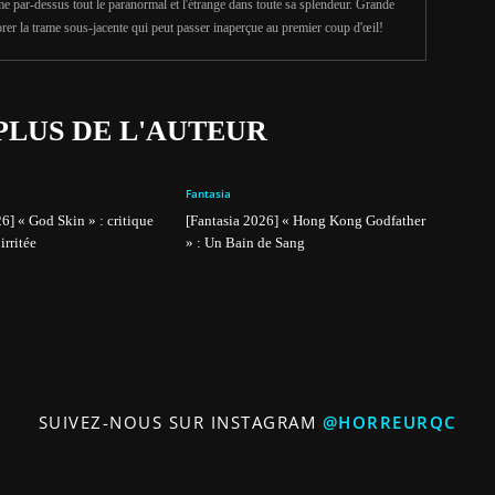
e par-dessus tout le paranormal et l'étrange dans toute sa splendeur. Grande
rer la trame sous-jacente qui peut passer inaperçue au premier coup d'œil!
PLUS DE L'AUTEUR
Fantasia
6] « God Skin » : critique
[Fantasia 2026] « Hong Kong Godfather
irritée
» : Un Bain de Sang
SUIVEZ-NOUS SUR INSTAGRAM
@HORREURQC