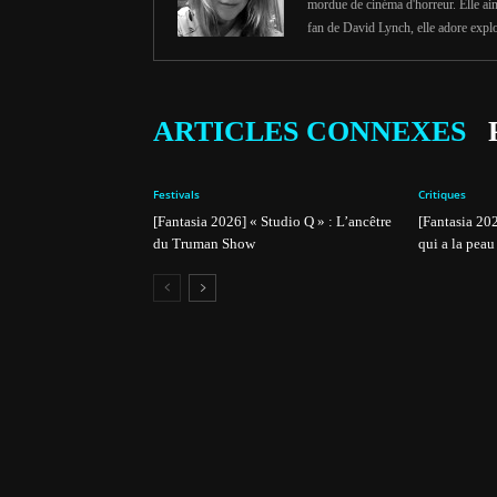
mordue de cinéma d'horreur. Elle aim
fan de David Lynch, elle adore explo
ARTICLES CONNEXES
Festivals
Critiques
[Fantasia 2026] « Studio Q » : L’ancêtre
[Fantasia 202
du Truman Show
qui a la peau 