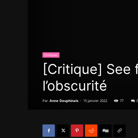
Critiques
[Critique] See 
l’obscurité
Par
Anne Dauphinais
-
15 janvier 2022
77