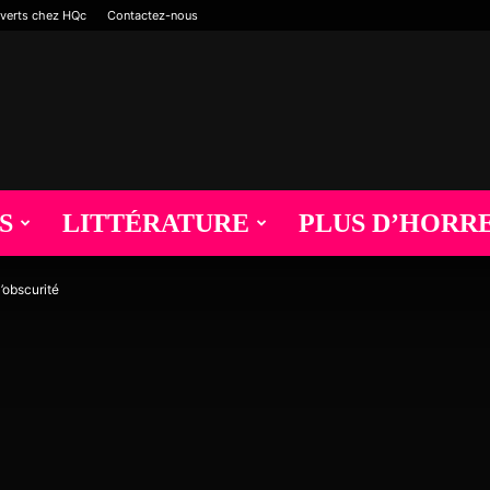
verts chez HQc
Contactez-nous
S
LITTÉRATURE
PLUS D’HORR
l’obscurité