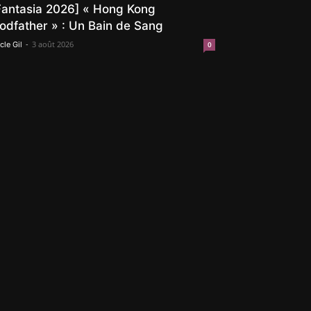
Fantasia 2026] « Hong Kong
odfather » : Un Bain de Sang
-
3 août 2026
cle Gil
0