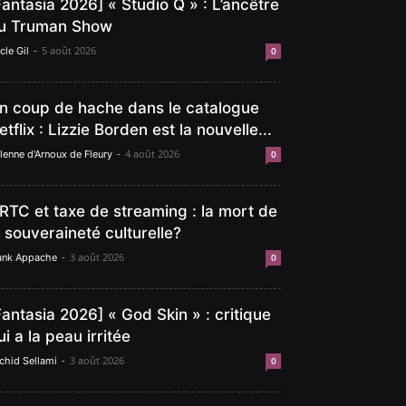
Fantasia 2026] « Studio Q » : L’ancêtre
u Truman Show
-
5 août 2026
cle Gil
0
n coup de hache dans le catalogue
etflix : Lizzie Borden est la nouvelle...
-
4 août 2026
lenne d'Arnoux de Fleury
0
RTC et taxe de streaming : la mort de
a souveraineté culturelle?
-
3 août 2026
ank Appache
0
Fantasia 2026] « God Skin » : critique
ui a la peau irritée
-
3 août 2026
chid Sellami
0