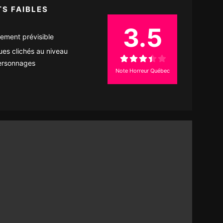
TS FAIBLES
3.5
ement prévisible
es clichés au niveau
ersonnages
Note Horreur Québec