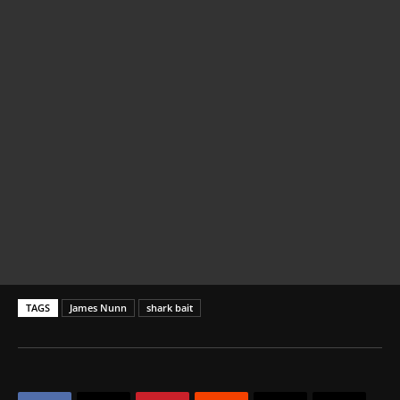
TAGS
James Nunn
shark bait