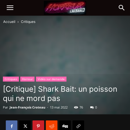
Accueil
Critiques
Critiques
Horreur
Vidéo sur demande
[Critique] Shark Bait: un poisson
qui ne mord pas
Par
Jean-François Croteau
-
13 mai 2022
76
0