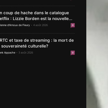
n coup de hache dans le catalogue
etflix : Lizzie Borden est la nouvelle...
-
4 août 2026
lenne d'Arnoux de Fleury
0
RTC et taxe de streaming : la mort de
a souveraineté culturelle?
-
3 août 2026
ank Appache
0