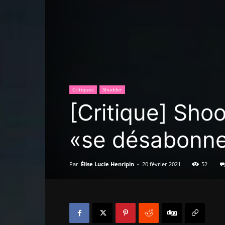
Critiques
Shudder
[Critique] Shoo
«se désabonne
Par
Élise Lucie Henripin
-
20 février 2021
52