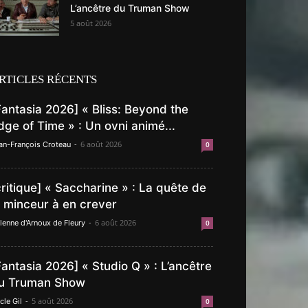
L’ancêtre du Truman Show
5 août 2026
RTICLES RÉCENTS
Fantasia 2026] « Bliss: Beyond the
dge of Time » : Un ovni animé...
-
6 août 2026
an-François Croteau
0
critique] « Saccharine » : La quête de
a minceur à en crever
-
6 août 2026
lenne d'Arnoux de Fleury
0
Fantasia 2026] « Studio Q » : L’ancêtre
u Truman Show
-
5 août 2026
cle Gil
0