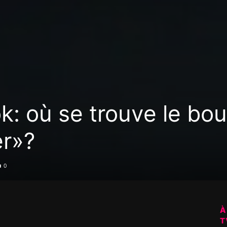
k: où se trouve le bo
r»?
0
À
T