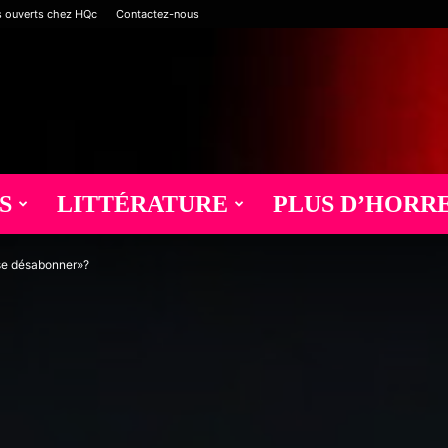
s ouverts chez HQc
Contactez-nous
S
LITTÉRATURE
PLUS D’HORR
«se désabonner»?