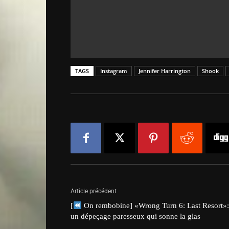
TAGS
Instagram
Jennifer Harrington
Shook
Article précédent
[
On rembobine] «Wrong Turn 6: Last Resort»
un dépeçage paresseux qui sonne la glas