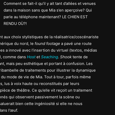
Comment se fait-il qu’il y ait tant d’allées et venues
dans la maison sans que Mia s’en aperçoive? Qui
parle au téléphone maintenant? LE CHIEN EST
RENDU OÙ?!
nt aux choix stylistiques de la réalisatrice/coscénariste
mérique du nord, le
found footage
a pavé une route
s a innové avec l’insertion du virtuel (textos, médias
el, comme dans
Host
et
Seaching
.
Shook
tente de
nt, mais peu esthétique et portant à confusion. Les
ibambelle de traitements pour illustrer la dynamique
té du mode de vie de Mia. Tout à tour, parfois même
s, lus à voix haute ou reconstitués par leurs
pièce de théâtre. Ce qu’elle vit reçoit un traitement
onnés qui observent passivement la scène ou
saluerait bien cette ingéniosité si elle ne nous
dans l’œuf.