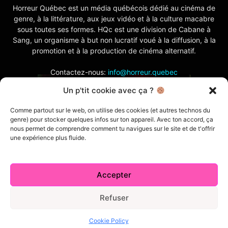
Horreur Québec est un média québécois dédié au cinéma de
genre, à la littérature, aux jeux vidéo et à la culture macabre
sous toutes ses formes. HQc est une division de Cabane à
Sang, un organisme à but non lucratif voué à la diffusion, à la
promotion et à la production de cinéma alternatif.
Contactez-nous:
info@horreur.quebec
Un p'tit cookie avec ça ?
SUIVEZ NOUS
Comme partout sur le web, on utilise des cookies (et autres technos du
genre) pour stocker quelques infos sur ton appareil. Avec ton accord, ça
nous permet de comprendre comment tu navigues sur le site et de t'offrir
une expérience plus fluide.
Accepter
Contactez-nous
Politique de confidentialité
Termes et conditions
Index
Cabane à Sang TV
Refuser
Cookie Policy (CA)
Comment écrire pour nous
Concours
Cookie Policy
© 2026 Horreur Québec. Tous droits réservés.