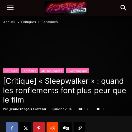
Accueil
Critiques
Fantômes
Critiques
Fantômes
Maison hantée
Psychologique
[Critique] « Sleepwalker » : quand
les ronflements font plus peur que
le film
Par
Jean-François Croteau
-
9 janvier 2026
135
0