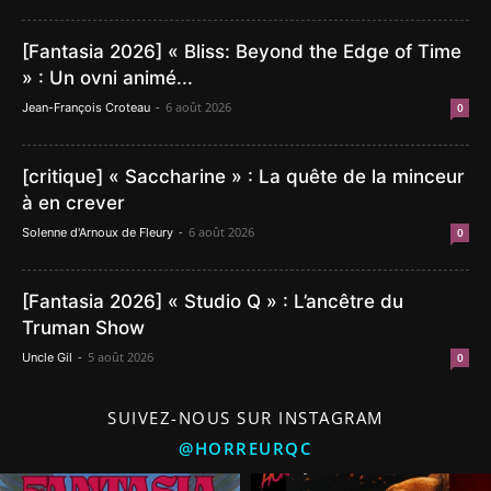
[Fantasia 2026] « Bliss: Beyond the Edge of Time
» : Un ovni animé...
-
6 août 2026
Jean-François Croteau
0
[critique] « Saccharine » : La quête de la minceur
à en crever
-
6 août 2026
Solenne d'Arnoux de Fleury
0
[Fantasia 2026] « Studio Q » : L’ancêtre du
Truman Show
-
5 août 2026
Uncle Gil
0
SUIVEZ-NOUS SUR INSTAGRAM
@HORREURQC