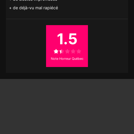
de déjà-vu mal rapiécé
1.5
Note Horreur Québec