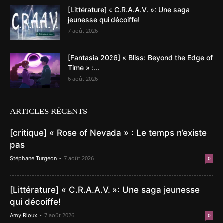
[Littérature] « C.R.A.A.V. »: Une saga
jeunesse qui décoiffe!
7 août 2026
[Fantasia 2026] « Bliss: Beyond the Edge of
Time » :...
6 août 2026
ARTICLES RÉCENTS
[critique] « Rose of Nevada » : Le temps n’existe
pas
-
7 août 2026
Stéphane Turgeon
0
[Littérature] « C.R.A.A.V. »: Une saga jeunesse
qui décoiffe!
-
7 août 2026
Amy Rioux
0