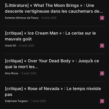
[Littérature] « What The Moon Brings » : Une
descente vertigineuse dans les cauchemars de...
-
8 août 2026
Solenne d'Arnoux de Fleury
0
[critique] « Ice Cream Man » : La cerise sur le
mauvais goût
-
8 août 2026
Uncle Gil
0
[critique] « Over Your Dead Body » : Jusqu’à ce
que la mort les...
-
8 août 2026
Amy Rioux
0
[critique] « Rose of Nevada » : Le temps n’existe
pas
-
7 août 2026
Stéphane Turgeon
0