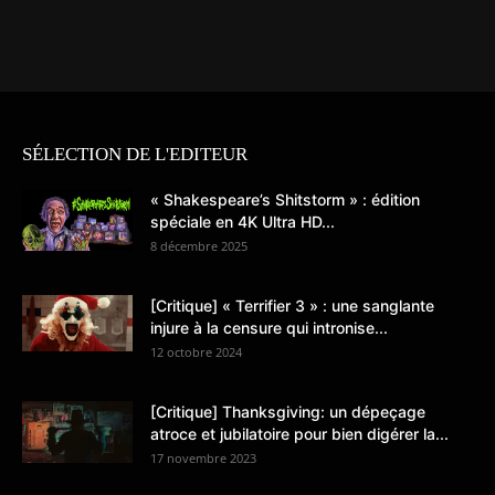
SÉLECTION DE L'EDITEUR
« Shakespeare’s Shitstorm » : édition
spéciale en 4K Ultra HD...
8 décembre 2025
[Critique] « Terrifier 3 » : une sanglante
injure à la censure qui intronise...
12 octobre 2024
[Critique] Thanksgiving: un dépeçage
atroce et jubilatoire pour bien digérer la...
17 novembre 2023