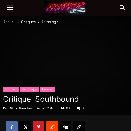
Accueil
Critiques
Anthologie
Critiques
Anthologie
Horreur
Critique: Southbound
Par
Marc Boisclair
-
4 avril 2016
88
3