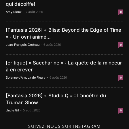
qui décoiffe!
-
7 août 2026
Amy Rioux
0
[Fantasia 2026] « Bliss: Beyond the Edge of Time
» : Un ovni animé...
-
6 août 2026
Jean-François Croteau
0
[critique] « Saccharine » : La quête de la minceur
à en crever
-
6 août 2026
Solenne d'Arnoux de Fleury
0
[Fantasia 2026] « Studio Q » : L’ancêtre du
Truman Show
-
5 août 2026
Uncle Gil
0
SUIVEZ-NOUS SUR INSTAGRAM