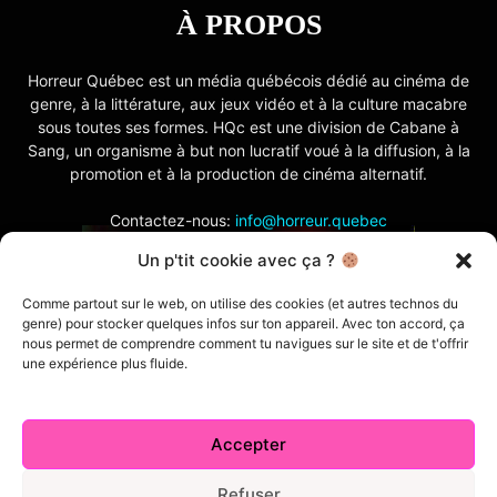
À PROPOS
Horreur Québec est un média québécois dédié au cinéma de
genre, à la littérature, aux jeux vidéo et à la culture macabre
sous toutes ses formes. HQc est une division de Cabane à
Sang, un organisme à but non lucratif voué à la diffusion, à la
promotion et à la production de cinéma alternatif.
Contactez-nous:
info@horreur.quebec
Un p'tit cookie avec ça ?
SUIVEZ NOUS
Comme partout sur le web, on utilise des cookies (et autres technos du
genre) pour stocker quelques infos sur ton appareil. Avec ton accord, ça
nous permet de comprendre comment tu navigues sur le site et de t'offrir
une expérience plus fluide.
Accepter
Contactez-nous
Politique de confidentialité
Termes et conditions
Index
Cabane à Sang TV
Refuser