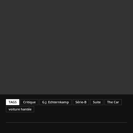
TAGS
Critique
G.J. Echternkamp
Série-B
Suite
The Car
voiture hantée