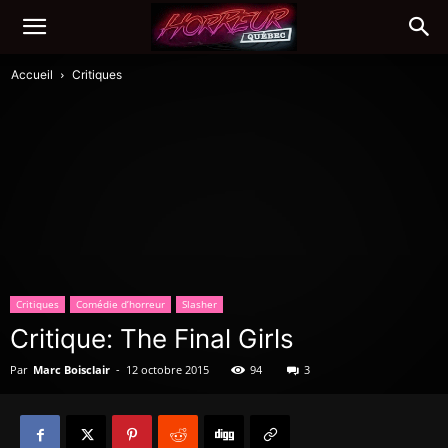
Accueil
Critiques
Critiques
Comédie d’horreur
Slasher
Critique: The Final Girls
Par
Marc Boisclair
-
12 octobre 2015
94
3