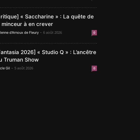
critique] « Saccharine » : La quête de
a minceur à en crever
-
6 août 2026
lenne d'Arnoux de Fleury
0
Fantasia 2026] « Studio Q » : L’ancêtre
u Truman Show
-
5 août 2026
cle Gil
0