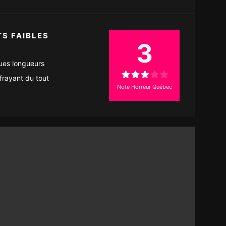
TS FAIBLES
3
ues longueurs
frayant du tout
Note Horreur Québec