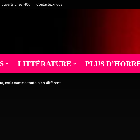
s ouverts chez HQc
Contactez-nous
S
LITTÉRATURE
PLUS D’HORR
e, mais somme toute bien différent