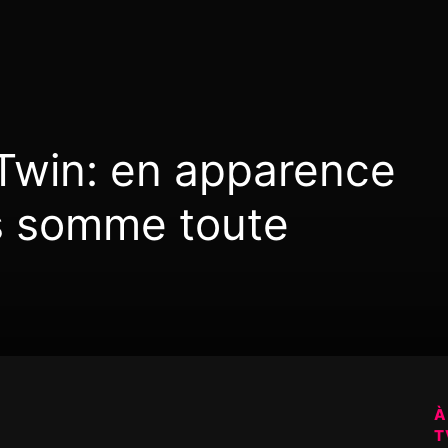
 Twin: en apparence
is somme toute
À
T