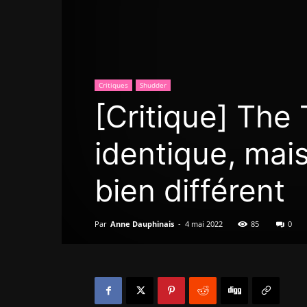
Critiques
Shudder
[Critique] The
identique, ma
bien différent
Par
Anne Dauphinais
-
4 mai 2022
85
0