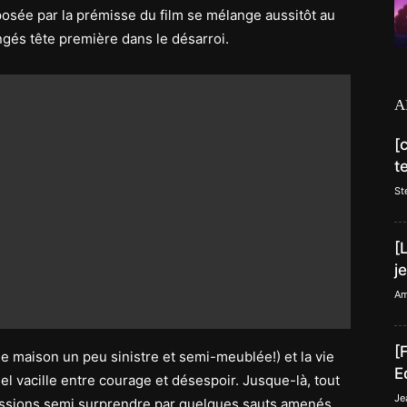
osée par la prémisse du film se mélange aussitôt au
és tête première dans le désarroi.
A
[
t
St
[
j
Am
[
 maison un peu sinistre et semi-meublée!) et la vie
E
 vacille entre courage et désespoir. Jusque-là, tout
Je
assions semi surprendre par quelques sauts amenés