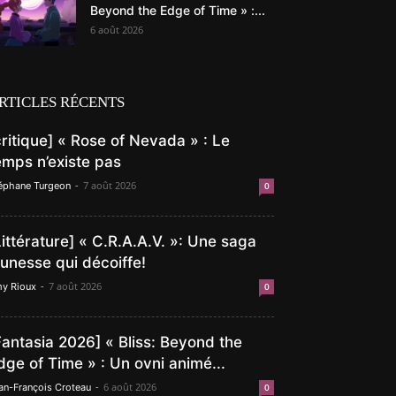
Beyond the Edge of Time » :...
6 août 2026
RTICLES RÉCENTS
critique] « Rose of Nevada » : Le
emps n’existe pas
-
7 août 2026
éphane Turgeon
0
Littérature] « C.R.A.A.V. »: Une saga
eunesse qui décoiffe!
-
7 août 2026
y Rioux
0
Fantasia 2026] « Bliss: Beyond the
dge of Time » : Un ovni animé...
-
6 août 2026
an-François Croteau
0