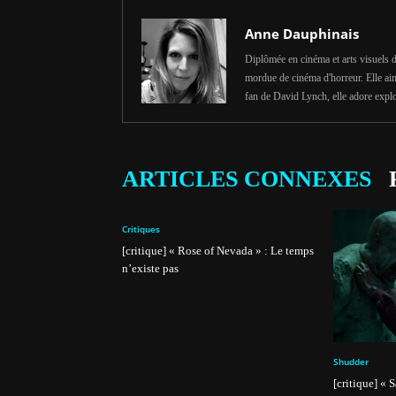
Anne Dauphinais
Diplômée en cinéma et arts visuels d
mordue de cinéma d'horreur. Elle aim
fan de David Lynch, elle adore explo
ARTICLES CONNEXES
Critiques
[critique] « Rose of Nevada » : Le temps
n’existe pas
Shudder
[critique] « 