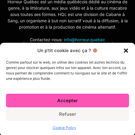
Horreur Québec est un média québécois dédié au cinéma de
genre, à la littérature, aux jeux vidéo et à la culture macabre
sous toutes ses formes. HQc est une division de Cabane à
Sang, un organisme à but non lucratif voué à la diffusion, à la
promotion et à la production de cinéma alternatif.
Contactez-nous:
info@horreur.quebec
Un p'tit cookie avec ça ?
SUIVEZ NOUS
Comme partout sur le web, on utilise des cookies (et autres technos du
genre) pour stocker quelques infos sur ton appareil. Avec ton accord, ça
nous permet de comprendre comment tu navigues sur le site et de t'offrir
une expérience plus fluide.
Accepter
Contactez-nous
Politique de confidentialité
Termes et conditions
Index
Cabane à Sang TV
Refuser
Cookie Policy (CA)
Comment écrire pour nous
Concours
Cookie Policy
© 2026 Horreur Québec. Tous droits réservés.