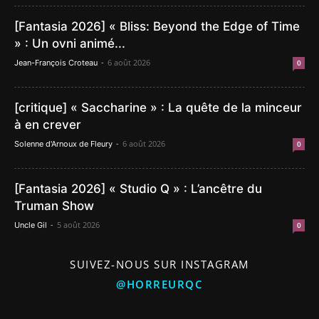
[Fantasia 2026] « Bliss: Beyond the Edge of Time
» : Un ovni animé...
-
6 août 2026
Jean-François Croteau
0
[critique] « Saccharine » : La quête de la minceur
à en crever
-
6 août 2026
Solenne d'Arnoux de Fleury
0
[Fantasia 2026] « Studio Q » : L’ancêtre du
Truman Show
-
5 août 2026
Uncle Gil
0
SUIVEZ-NOUS SUR INSTAGRAM
@HORREURQC