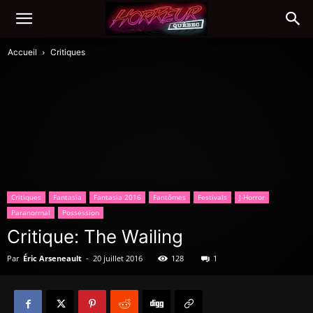
Accueil
Critiques
Critiques
Fantasia
Fantasia 2016
Fantômes
Festivals
J-Horror
Paranormal
Possession
Critique: The Wailing
Par
Éric Arseneault
-
20 juillet 2016
128
1