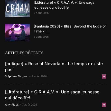
[Littérature] « C.R.A.A.V. »: Une saga
jeunesse qui décoiffe!
7 août 2026
[Fantasia 2026] « Bliss: Beyond the Edge of
Time » :...
6 août 2026
ARTICLES RÉCENTS
[critique] « Rose of Nevada » : Le temps n’existe
pas
-
7 août 2026
Stéphane Turgeon
0
[Littérature] « C.R.A.A.V. »: Une saga jeunesse
qui décoiffe!
-
7 août 2026
Amy Rioux
0