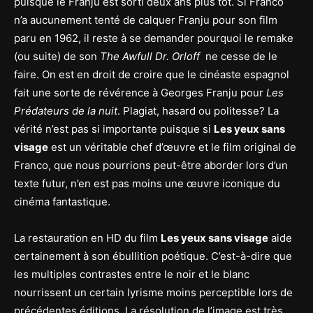
puisque le Franju est sorti deux ans plus tôt. Si Franco
n’a aucunement tenté de calquer Franju pour son film
paru en 1962, il reste à se demander pourquoi le remake
(ou suite) de son
The Awfull Dr. Orloff
ne cesse de le
faire. On est en droit de croire que le cinéaste espagnol
fait une sorte de révérence à Georges Franju pour
Les
Prédateurs de la nuit
. Plagiat, hasard ou politesse? La
vérité n’est pas si importante puisque si
Les yeux sans
visage
est un véritable chef d’œuvre et le film original de
Franco, que nous pourrions peut-être aborder lors d’un
texte futur, n’en est pas moins une œuvre iconique du
cinéma fantastique.
La restauration en HD du film
Les yeux sans visage
aide
certainement à son ébullition poétique. C’est-à-dire que
les multiples contrastes entre le noir et le blanc
nourrissent un certain lyrisme moins perceptible lors de
précédentes éditions. La résolution de l’image est très