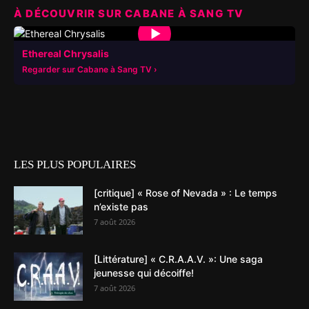
À DÉCOUVRIR SUR CABANE À SANG TV
▶
Ethereal Chrysalis
Regarder sur Cabane à Sang TV
LES PLUS POPULAIRES
[critique] « Rose of Nevada » : Le temps
n’existe pas
7 août 2026
[Littérature] « C.R.A.A.V. »: Une saga
jeunesse qui décoiffe!
7 août 2026