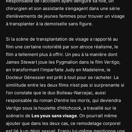
Responsable de l’accident ayant défiguré sa fille, un
chirurgien et son assistante s’engagent dans une série
d’enlèvements de jeunes femmes pour trouver un visage
à transplanter à la demoiselle sans figure.
Si la scène de transplantation de visage a rapporté au
film une certaine notoriété par son atroce réalisme, le
film a tellement plus à offrir. Un peu à la manière dont
James Stewart joue les Pygmalion dans le film
Vertigo,
en transformant l’imparfaite Judy en Madeleine, le
Docteur Génessier est prêt à tout pour se racheter. La
similitude entre les deux films n’est pas si surprenante si
l’on constate que le duo Boileau-Narcejac, aussi
responsable du roman
D’entre les morts,
qui deviendra
Vertigo
sous la houlette d’Hitchcock, a travaillé sur le
scénario de
Les yeux sans visage
. On pourrait même
ajouter que dans les deux cas, ce remodelage corporel
est lié à un désir sexuel. Franju lui-même mentionne une