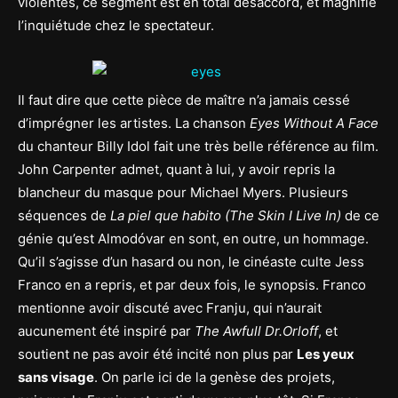
violentes, ce segment est en total désaccord, et magnifie
l’inquiétude chez le spectateur.
Il faut dire que cette pièce de maître n’a jamais cessé
d’imprégner les artistes. La chanson
Eyes Without A Face
du chanteur Billy Idol fait une très belle référence au film.
John Carpenter admet, quant à lui, y avoir repris la
blancheur du masque pour Michael Myers. Plusieurs
séquences de
La piel que habito (The Skin I Live In)
de ce
génie qu’est Almodóvar en sont, en outre, un hommage.
Qu’il s’agisse d’un hasard ou non, le cinéaste culte Jess
Franco en a repris, et par deux fois, le synopsis. Franco
mentionne avoir discuté avec Franju, qui n’aurait
aucunement été inspiré par
The Awfull Dr.Orloff
, et
soutient ne pas avoir été incité non plus par
Les yeux
sans visage
. On parle ici de la genèse des projets,