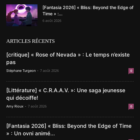
[Fantasia 2026] « Bliss: Beyond the Edge of
Time » :...
6 août 2026
ARTICLES RÉCENTS
[critique] « Rose of Nevada » : Le temps n’existe
pas
-
7 août 2026
Stéphane Turgeon
0
[Littérature] « C.R.A.A.V. »: Une saga jeunesse
qui décoiffe!
-
7 août 2026
Amy Rioux
0
[Fantasia 2026] « Bliss: Beyond the Edge of Time
» : Un ovni animé...