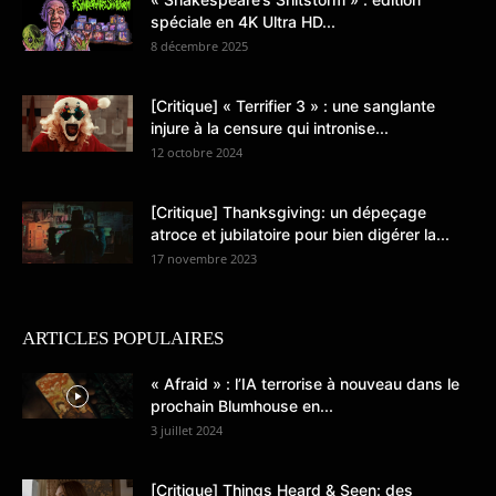
spéciale en 4K Ultra HD...
8 décembre 2025
[Critique] « Terrifier 3 » : une sanglante
injure à la censure qui intronise...
12 octobre 2024
[Critique] Thanksgiving: un dépeçage
atroce et jubilatoire pour bien digérer la...
17 novembre 2023
ARTICLES POPULAIRES
« Afraid » : l’IA terrorise à nouveau dans le
prochain Blumhouse en...
3 juillet 2024
[Critique] Things Heard & Seen: des