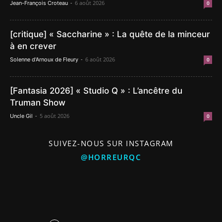
-
6 août 2026
Jean-François Croteau
0
[critique] « Saccharine » : La quête de la minceur
à en crever
-
6 août 2026
Solenne d'Arnoux de Fleury
0
[Fantasia 2026] « Studio Q » : L’ancêtre du
Truman Show
-
5 août 2026
Uncle Gil
0
SUIVEZ-NOUS SUR INSTAGRAM
@HORREURQC