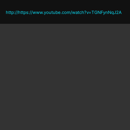
http://https://www.youtube.com/watch?v=TGNFynNqJ2A