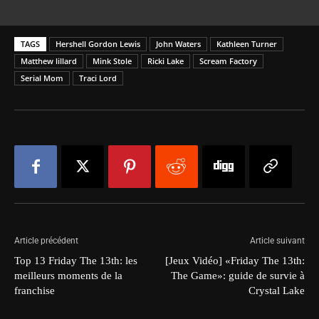
TAGS
Hershell Gordon Lewis
John Waters
Kathleen Turner
Matthew lillard
Mink Stole
Ricki Lake
Scream Factory
Serial Mom
Traci Lord
Article précédent
Article suivant
Top 13 Friday The 13th: les
[Jeux Vidéo] «Friday The 13th:
meilleurs moments de la
The Game»: guide de survie à
franchise
Crystal Lake