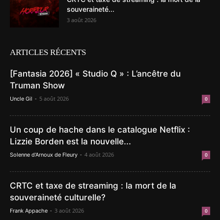
souveraineté...
3 août 2026
ARTICLES RÉCENTS
[Fantasia 2026] « Studio Q » : L’ancêtre du
Truman Show
-
5 août 2026
Uncle Gil
0
Un coup de hache dans le catalogue Netflix :
Lizzie Borden est la nouvelle...
-
4 août 2026
Solenne d'Arnoux de Fleury
0
CRTC et taxe de streaming : la mort de la
souveraineté culturelle?
-
3 août 2026
Frank Appache
0