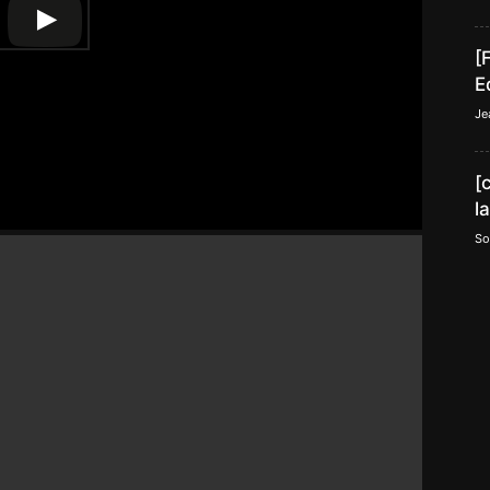
[
E
Je
[
l
So