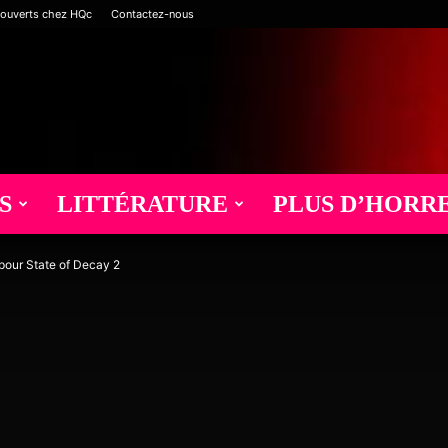
 ouverts chez HQc
Contactez-nous
S
LITTÉRATURE
PLUS D’HORR
our State of Decay 2