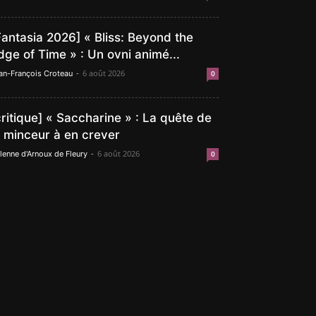
Fantasia 2026] « Bliss: Beyond the
dge of Time » : Un ovni animé...
-
6 août 2026
an-François Croteau
0
critique] « Saccharine » : La quête de
a minceur à en crever
-
6 août 2026
lenne d'Arnoux de Fleury
0