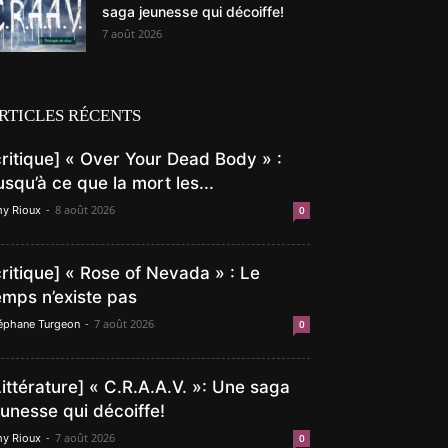
saga jeunesse qui décoiffe!
7 août 2026
RTICLES RÉCENTS
critique] « Over Your Dead Body » :
usqu’à ce que la mort les...
-
8 août 2026
y Rioux
0
critique] « Rose of Nevada » : Le
emps n’existe pas
-
7 août 2026
éphane Turgeon
0
Littérature] « C.R.A.A.V. »: Une saga
eunesse qui décoiffe!
-
7 août 2026
y Rioux
0