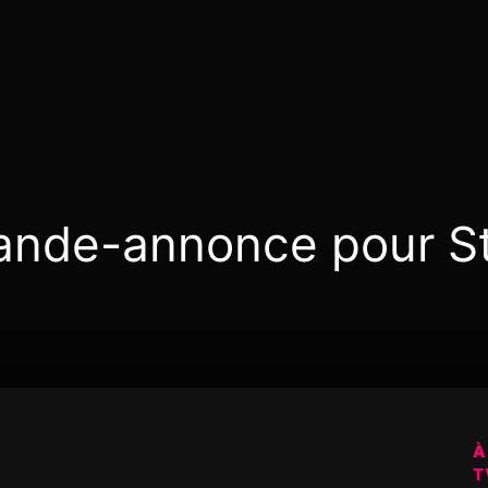
bande-annonce pour S
À
T