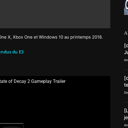
A
ne X, Xbox One et Windows 10 au printemps 2018.
[
tendus du E3
J
Am
[
State of Decay 2 Gameplay Trailer
t
St
[
j
Am