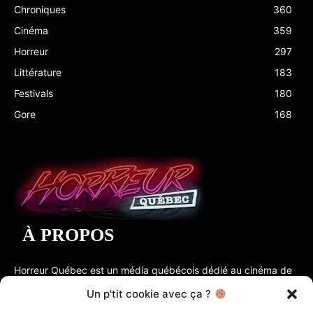
Chroniques
360
Cinéma
359
Horreur
297
Littérature
183
Festivals
180
Gore
168
À PROPOS
Horreur Québec est un média québécois dédié au cinéma de
genre, à la littérature, aux jeux vidéo et à la culture macabre
Un p'tit cookie avec ça ?
sous toutes ses formes. HQc est une division de Cabane à