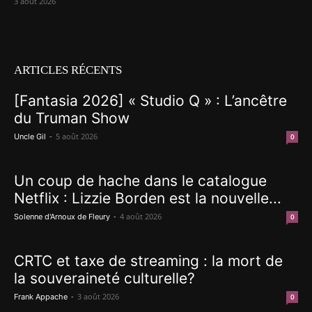
3 août 2026
ARTICLES RÉCENTS
[Fantasia 2026] « Studio Q » : L’ancêtre
du Truman Show
-
5 août 2026
Uncle Gil
0
Un coup de hache dans le catalogue
Netflix : Lizzie Borden est la nouvelle...
-
4 août 2026
Solenne d'Arnoux de Fleury
0
CRTC et taxe de streaming : la mort de
la souveraineté culturelle?
-
3 août 2026
Frank Appache
0