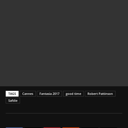
TAGS
Cannes
Fantasia 2017
good time
Robert Pattinson
Safdie