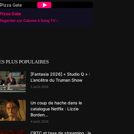
▶
Pizza Gate
Regarder sur Cabane à Sang TV
ES PLUS POPULAIRES
[Fantasia 2026] « Studio Q » :
L’ancêtre du Truman Show
5 août 2026
Un coup de hache dans le
catalogue Netflix : Lizzie
Borden...
4 août 2026
CRTC et taxe de streaming : la