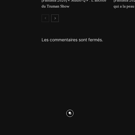
[Fantasia 2026] « Studio Q » : L’ancêtre
[Fantasia 202
du Truman Show
qui a la peau 
Les commentaires sont fermés.