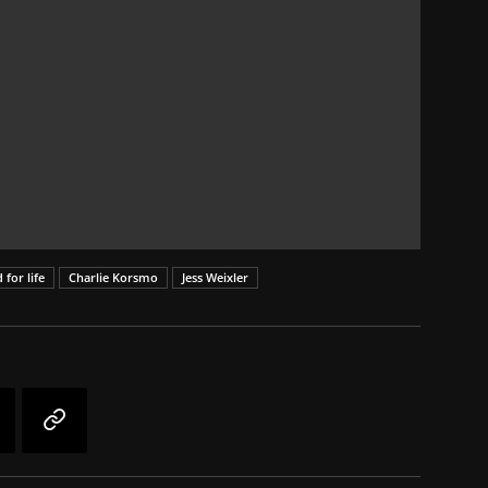
 for life
Charlie Korsmo
Jess Weixler