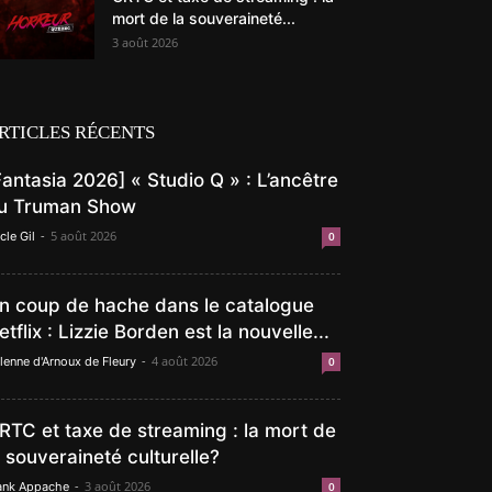
mort de la souveraineté...
3 août 2026
RTICLES RÉCENTS
Fantasia 2026] « Studio Q » : L’ancêtre
u Truman Show
-
5 août 2026
cle Gil
0
n coup de hache dans le catalogue
etflix : Lizzie Borden est la nouvelle...
-
4 août 2026
lenne d'Arnoux de Fleury
0
RTC et taxe de streaming : la mort de
a souveraineté culturelle?
-
3 août 2026
ank Appache
0