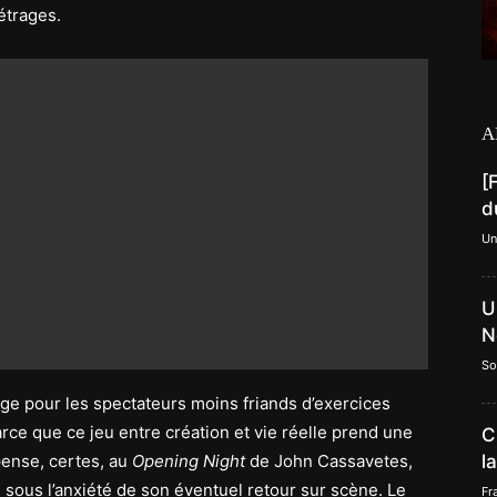
étrages.
A
[
d
Un
U
N
So
e pour les spectateurs moins friands d’exercices
arce que ce jeu entre création et vie réelle prend une
C
ense, certes, au
Opening Night
de John Cassavetes,
l
 sous l’anxiété de son éventuel retour sur scène. Le
Fr