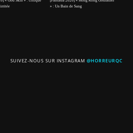
6] « God Skin » : critique
[Fantasia 2026] « Hong Kong Godfather
irritée
» : Un Bain de Sang
SUIVEZ-NOUS SUR INSTAGRAM
@HORREURQC