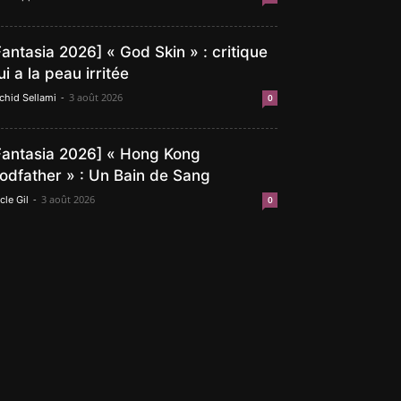
Fantasia 2026] « God Skin » : critique
ui a la peau irritée
-
3 août 2026
chid Sellami
0
Fantasia 2026] « Hong Kong
odfather » : Un Bain de Sang
-
3 août 2026
cle Gil
0