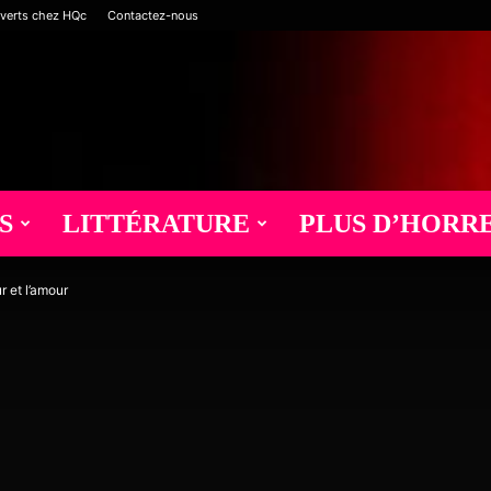
verts chez HQc
Contactez-nous
S
LITTÉRATURE
PLUS D’HORR
r et l’amour