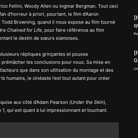
rico Fellini, Woody Allen ou Ingmar Bergman. Tout ceci
an d’horreur à priori, pourtant, le film d’Aaron
[
 Todd Browning, quand il nous expose au film tourné
q
itre
Chained for Life
, pour faire référence au film
Ra
ontant le destin de sœurs siamoises.
[
lusieurs répliques grinçantes et pousse
G
nt prémâcher les conclusions pour nous. Sa mise en
Un
d’acteurs que dans son utilisation du montage et des
ts humains, le cinéaste l’est tout autant pour créer
xquise aux côté d’Adam Pearson (
Under the Skin
),
1, qui est quant à lui impressionnant et touchant.