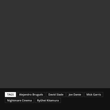
TAGS
Alejandro Brugués
David Slade
Joe Dante
Mick Garris
Nightmare Cinema
Ryûhei Kitamura