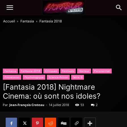
Accueil
Fantasia
Fantasia 2018
Fantasia
Fantasia 2018
Critiques
Festivals
Horreur
Paranormal
Possession
Psychologique
Science-fiction
Série B
[Fantasia 2018] Nightmare
Cinema: où sont nos idoles?
Par
Jean-François Croteau
-
14 juillet 2018
53
2