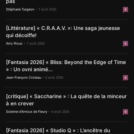
pas
-
7 août 2026
Stéphane Turgeon
0
[Littérature] « C.R.A.A.V. »: Une saga jeunesse
qui décoiffe!
-
7 août 2026
Amy Rioux
0
[Fantasia 2026] « Bliss: Beyond the Edge of Time
» : Un ovni animé...
-
6 août 2026
Jean-François Croteau
0
[critique] « Saccharine » : La quête de la minceur
à en crever
-
6 août 2026
Solenne d'Arnoux de Fleury
0
[Fantasia 2026] « Studio Q » : L’ancêtre du