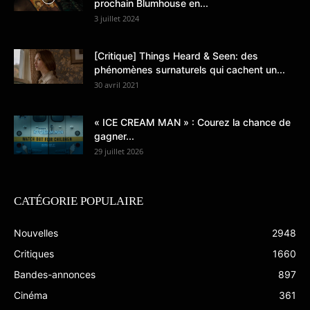
prochain Blumhouse en...
3 juillet 2024
[Critique] Things Heard & Seen: des
phénomènes surnaturels qui cachent un...
30 avril 2021
« ICE CREAM MAN » : Courez la chance de
gagner...
29 juillet 2026
CATÉGORIE POPULAIRE
Nouvelles
2948
Critiques
1660
Bandes-annonces
897
Cinéma
361