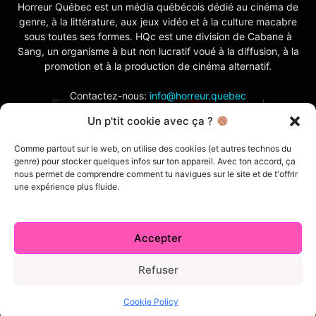
Horreur Québec est un média québécois dédié au cinéma de
genre, à la littérature, aux jeux vidéo et à la culture macabre
sous toutes ses formes. HQc est une division de Cabane à
Sang, un organisme à but non lucratif voué à la diffusion, à la
promotion et à la production de cinéma alternatif.
Contactez-nous:
info@horreur.quebec
Un p'tit cookie avec ça ?
SUIVEZ NOUS
Comme partout sur le web, on utilise des cookies (et autres technos du
genre) pour stocker quelques infos sur ton appareil. Avec ton accord, ça
nous permet de comprendre comment tu navigues sur le site et de t'offrir
une expérience plus fluide.
Accepter
Contactez-nous
Politique de confidentialité
Termes et conditions
Index
Cabane à Sang TV
Refuser
Cookie Policy (CA)
Comment écrire pour nous
Concours
Cookie Policy
© 2026 Horreur Québec. Tous droits réservés.