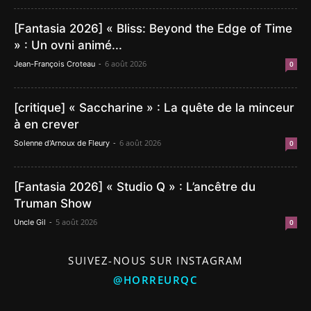
[Fantasia 2026] « Bliss: Beyond the Edge of Time
» : Un ovni animé...
-
6 août 2026
Jean-François Croteau
0
[critique] « Saccharine » : La quête de la minceur
à en crever
-
6 août 2026
Solenne d'Arnoux de Fleury
0
[Fantasia 2026] « Studio Q » : L’ancêtre du
Truman Show
-
5 août 2026
Uncle Gil
0
SUIVEZ-NOUS SUR INSTAGRAM
@HORREURQC