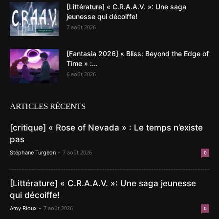
[Littérature] « C.R.A.A.V. »: Une saga
jeunesse qui décoiffe!
7 août 2026
[Fantasia 2026] « Bliss: Beyond the Edge of
Time » :...
6 août 2026
ARTICLES RÉCENTS
[critique] « Rose of Nevada » : Le temps n’existe
pas
-
7 août 2026
Stéphane Turgeon
0
[Littérature] « C.R.A.A.V. »: Une saga jeunesse
qui décoiffe!
-
7 août 2026
Amy Rioux
0