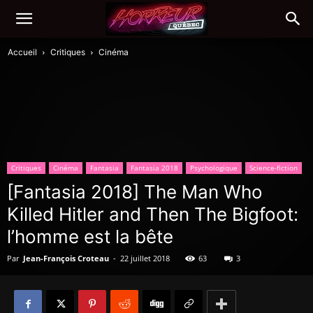
Accueil
Critiques
Cinéma
Critiques
Cinéma
Fantasia
Fantasia 2018
Psychologique
Science-fiction
[Fantasia 2018] The Man Who
Killed Hitler and Then The Bigfoot:
l’homme est la bête
Par
Jean-François Croteau
-
22 juillet 2018
63
3