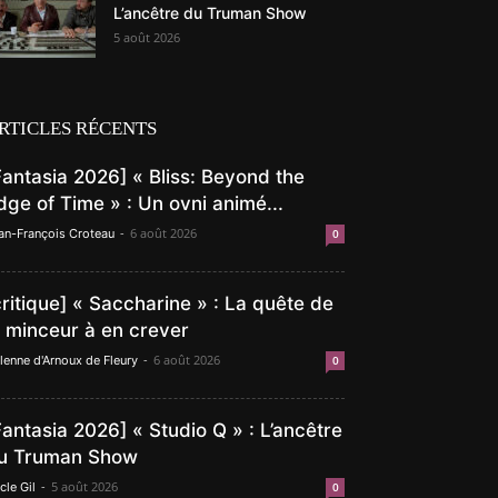
L’ancêtre du Truman Show
5 août 2026
RTICLES RÉCENTS
Fantasia 2026] « Bliss: Beyond the
dge of Time » : Un ovni animé...
-
6 août 2026
an-François Croteau
0
critique] « Saccharine » : La quête de
a minceur à en crever
-
6 août 2026
lenne d'Arnoux de Fleury
0
Fantasia 2026] « Studio Q » : L’ancêtre
u Truman Show
-
5 août 2026
cle Gil
0