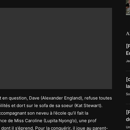
A
[
E
Je
[
l
So
t en question, Dave (Alexander England), refuse toutes
lités et dort sur le sofa de sa soeur (Kat Stewart).
[
ccompagnant son neveu à l’école qu’il fait la
d
ce de Miss Caroline (Lupita Nyong’o), une prof
Un
dont il s’éprend. Pour la conquérir, il joue au parent-