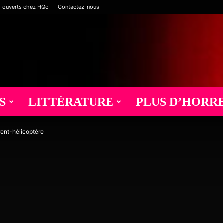
s ouverts chez HQc
Contactez-nous
S
LITTÉRATURE
PLUS D’HORR
arent-hélicoptère