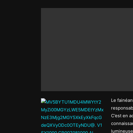
Le fainéan
responsabi
C’est en a
connaissan
lumineuse 