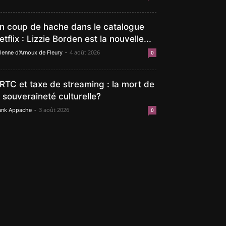
n coup de hache dans le catalogue
etflix : Lizzie Borden est la nouvelle...
-
4 août 2026
lenne d'Arnoux de Fleury
0
RTC et taxe de streaming : la mort de
a souveraineté culturelle?
-
3 août 2026
ank Appache
0