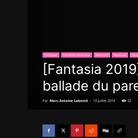
Critiques
Comédie d’horreur
Festivals
Fantasia
Fant
[Fantasia 2019]
ballade du par
Par
Marc-Antoine Labonté
-
13 juillet 2019
52