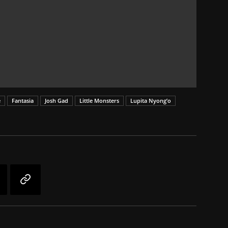
e
Fantasia
Josh Gad
Little Monsters
Lupita Nyong’o