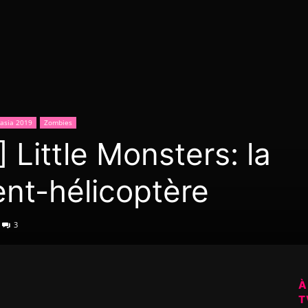
asia 2019
Zombies
 Little Monsters: la
ent-hélicoptère
3
À
T