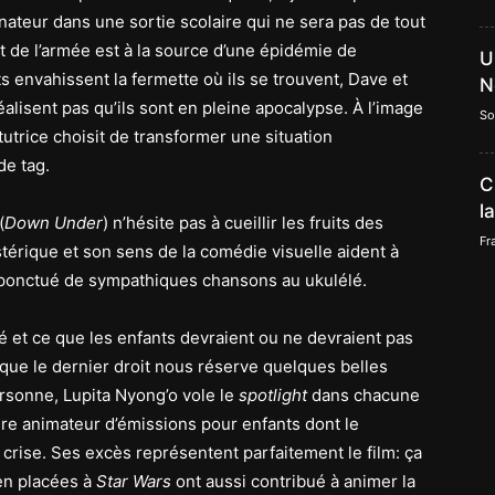
teur dans une sortie scolaire qui ne sera pas de tout
t de l’armée est à la source d’une épidémie de
U
 envahissent la fermette où ils se trouvent, Dave et
N
éalisent pas qu’ils sont en pleine apocalypse. À l’image
So
titutrice choisit de transformer une situation
de tag.
C
l
(
Down Under
) n’hésite pas à cueillir les fruits des
Fr
stérique et son sens de la comédie visuelle aident à
 ponctué de sympathiques chansons au ukulélé.
é et ce que les enfants devraient ou ne devraient pas
que le dernier droit nous réserve quelques belles
rsonne, Lupita Nyong’o vole le
spotlight
dans chacune
re animateur d’émissions pour enfants dont le
 crise. Ses excès représentent parfaitement le film: ça
en placées à
Star Wars
ont aussi contribué à animer la