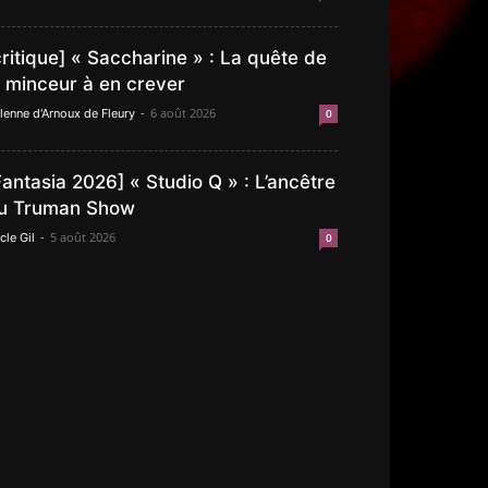
critique] « Saccharine » : La quête de
a minceur à en crever
-
6 août 2026
lenne d'Arnoux de Fleury
0
Fantasia 2026] « Studio Q » : L’ancêtre
u Truman Show
-
5 août 2026
cle Gil
0