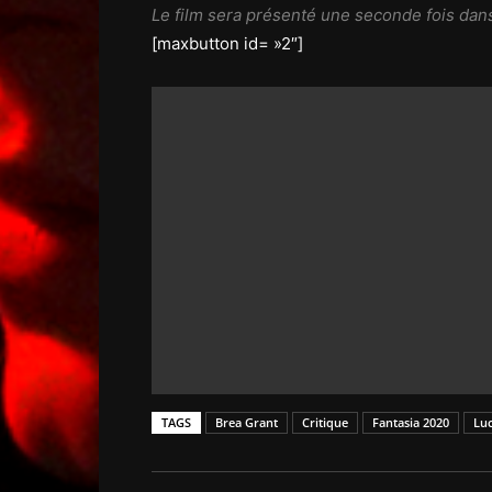
Le film sera présenté une seconde fois dans
[maxbutton id= »2″]
TAGS
Brea Grant
Critique
Fantasia 2020
Lu