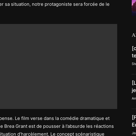
er sa situation, notre protagoniste sera forcée de le
A
[
t
St
[
j
Am
[
 pense. Le film verse dans la comédie dramatique et
E
 de Brea Grant est de pousser à l’absurde les réactions
Je
ituation d’harcèlement. Le concept scénaristique