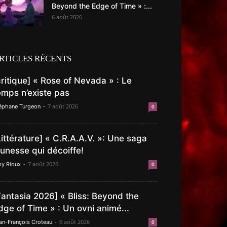
Beyond the Edge of Time » :...
6 août 2026
RTICLES RÉCENTS
critique] « Rose of Nevada » : Le
emps n’existe pas
-
7 août 2026
éphane Turgeon
0
Littérature] « C.R.A.A.V. »: Une saga
eunesse qui décoiffe!
-
7 août 2026
y Rioux
0
Fantasia 2026] « Bliss: Beyond the
dge of Time » : Un ovni animé...
-
6 août 2026
an-François Croteau
0