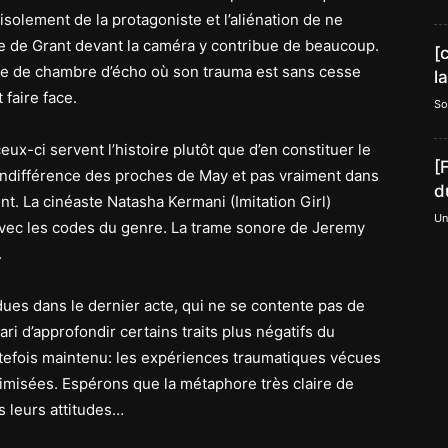
isolement de la protagoniste et l’aliénation de ne
ce de Grant devant la caméra y contribue de beaucoup.
[
e de chambre d’écho où son trauma est sans cesse
l
 faire face.
So
eux-ci servent l’histoire plutôt que d’en constituer le
[
l’indifférence des proches de May et pas vraiment dans
d
ent. La cinéaste Natasha Kermani (Imitation Girl)
Un
avec les codes du genre. La trame sonore de Jeremy
.
dues dans le dernier acte, qui ne se contente pas de
ari d’approfondir certains traits plus négatifs du
utefois maintenu: les expériences traumatiques vécues
misées. Espérons que la métaphore très claire de
s leurs attitudes…