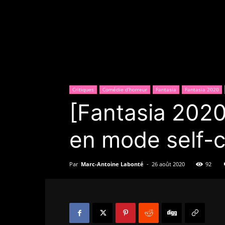
Critiques
Comédie d’horreur
Fantasia
Fantasia 2020
[Fantasia 2020
en mode self-
Par
Marc-Antoine Labonté
-
26 août 2020
92