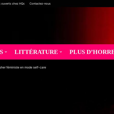
s ouverts chez HQc
Contactez-nous
S
LITTÉRATURE
PLUS D’HORR
sher féministe en mode self-care