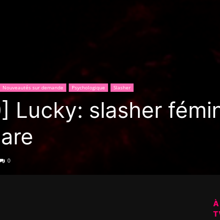
Nouveautés sur demande
Psychologique
Slasher
] Lucky: slasher fémin
care
0
À
T