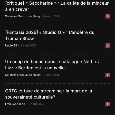
[critique] « Saccharine » : La quête de la minceur
à en crever
-
6 août 2026
Solenne d'Arnoux de Fleury
0
[Fantasia 2026] « Studio Q » : L’ancêtre du
Truman Show
-
5 août 2026
Uncle Gil
0
Un coup de hache dans le catalogue Netflix :
Lizzie Borden est la nouvelle...
-
4 août 2026
Solenne d'Arnoux de Fleury
0
CRTC et taxe de streaming : la mort de la
souveraineté culturelle?
-
3 août 2026
Frank Appache
0