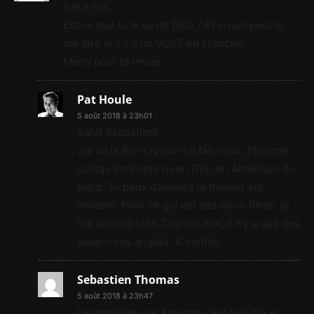
Salut Pat,
Est ce que tu la vu en DVD ? Et si oui, peut tu
me dire si il y a un VOST en Français.
Merci pour ta revue.
Pat Houle
5 août 2018 à 23h01
Salut Sébastien!
J’ai vu le Blu-ray que j’ai fait venir d’Europe
puisqu’il n’existe qu’en DVD en Amérique du
Nord. Tu peux d’ailleurs le trouver sur
amazon. Pour ce qui est des sous-titres, je
n’ai aucune idée. D’après moi, il n’y a que des
sous-titres anglais. À vérifier…
Sebastien Thomas
5 août 2018 à 23h47
Le problème sur Amazon c’est qu’il n’y a