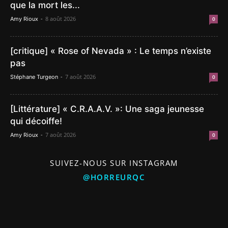
que la mort les...
-
8 août 2026
Amy Rioux
0
[critique] « Rose of Nevada » : Le temps n’existe
pas
-
7 août 2026
Stéphane Turgeon
0
[Littérature] « C.R.A.A.V. »: Une saga jeunesse
qui décoiffe!
-
7 août 2026
Amy Rioux
0
SUIVEZ-NOUS SUR INSTAGRAM
@HORREURQC