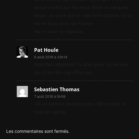
aucune infos sur les sous titres ou langues
dispo. Je crois que je vais faire comme toi et
me le faire venir de France.
Merci pour ta réponse.
Pat Houle
6 août 2018 à 23h14
Mais fais attention! Tu dois avoir un lecteur
qui lit les Blu-ray d’Europe.
Sebastien Thomas
7 août 2018 à 0h06
J’ai un lecteur toutes zones. Merci pour la
mise en garde.
Les commentaires sont fermés.