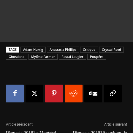
TAGS
Adam Hurtig
Anastasia Phillips
Critique
Crystal Reed
Ghostland
Mylène Farmer
Pascal Laugier
Poupées
Article précédent
Article suivant
[Fantasia 2018] « Montréal
[Fantasia 2018] Searching: la