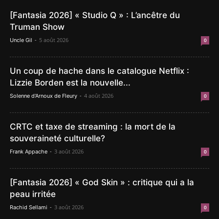
[Fantasia 2026] « Studio Q » : L’ancêtre du
Truman Show
-
5 août 2026
Uncle Gil
0
Un coup de hache dans le catalogue Netflix :
Lizzie Borden est la nouvelle...
-
4 août 2026
Solenne d'Arnoux de Fleury
0
CRTC et taxe de streaming : la mort de la
souveraineté culturelle?
-
3 août 2026
Frank Appache
0
[Fantasia 2026] « God Skin » : critique qui a la
peau irritée
-
3 août 2026
Rachid Sellami
0