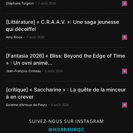
-
7 août 2026
Stéphane Turgeon
0
[Littérature] « C.R.A.A.V. »: Une saga jeunesse
qui décoiffe!
-
7 août 2026
Amy Rioux
0
[Fantasia 2026] « Bliss: Beyond the Edge of Time
» : Un ovni animé...
-
6 août 2026
Jean-François Croteau
0
[critique] « Saccharine » : La quête de la minceur
à en crever
-
6 août 2026
Solenne d'Arnoux de Fleury
0
SUIVEZ-NOUS SUR INSTAGRAM
@HORREURQC