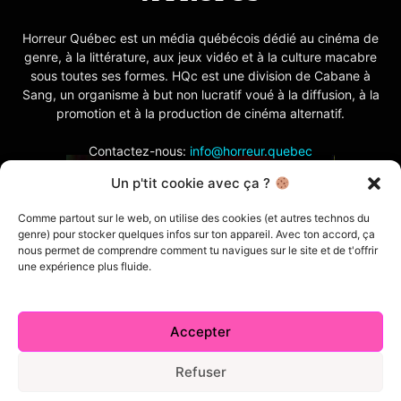
Horreur Québec est un média québécois dédié au cinéma de
genre, à la littérature, aux jeux vidéo et à la culture macabre
sous toutes ses formes. HQc est une division de Cabane à
Sang, un organisme à but non lucratif voué à la diffusion, à la
promotion et à la production de cinéma alternatif.
Contactez-nous:
info@horreur.quebec
Un p'tit cookie avec ça ?
SUIVEZ NOUS
Comme partout sur le web, on utilise des cookies (et autres technos du
genre) pour stocker quelques infos sur ton appareil. Avec ton accord, ça
nous permet de comprendre comment tu navigues sur le site et de t'offrir
une expérience plus fluide.
Accepter
Contactez-nous
Politique de confidentialité
Termes et conditions
Index
Cabane à Sang TV
Refuser
Cookie Policy (CA)
Comment écrire pour nous
Concours