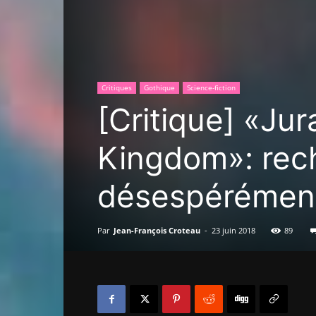
Critiques
Gothique
Science-fiction
[Critique] «Jur
Kingdom»: rec
désespérémen
Par
Jean-François Croteau
-
23 juin 2018
89