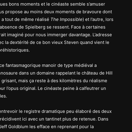
lques bons moments et le cinéaste semble s’amuser
nous propose au moins deux moments de bravoure dont
s a tout de même réalisé
The Impossible
) et l’autre, lors
 l’absence de Spielberg se ressent. Face à certaines
rait imaginé pour nous immerger davantage. L’adresse
ec la dextérité de ce bon vieux Steven quand vient le
réhistoriques.
c ce fantasmagorique manoir de type médiéval a
nnosaure dans un domaine rappelant le château de Hill
grisant, mais ça reste à des kilomètres du réalisme
r l’opus original. Le cinéaste peine à calfeutrer un
les.
 entrevoir le registre dramatique peu élaboré des deux
récidivent ici avec un tantinet plus de retenue. Dans
Jeff Goldblum les efface en reprenant pour la