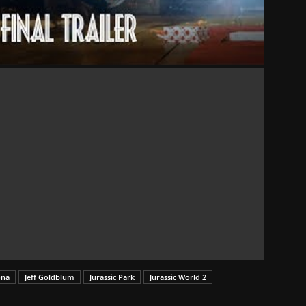
ona
Jeff Goldblum
Jurassic Park
Jurassic World 2