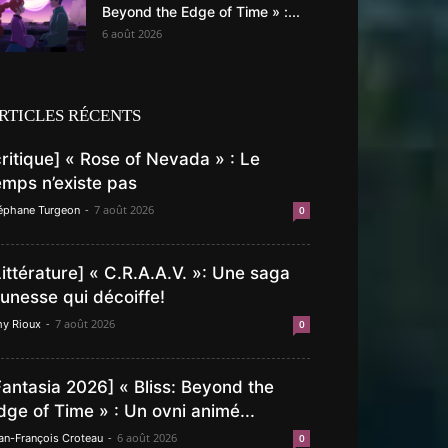
Beyond the Edge of Time » :...
6 août 2026
RTICLES RÉCENTS
critique] « Rose of Nevada » : Le
emps n’existe pas
-
7 août 2026
éphane Turgeon
0
Littérature] « C.R.A.A.V. »: Une saga
eunesse qui décoiffe!
-
7 août 2026
y Rioux
0
Fantasia 2026] « Bliss: Beyond the
dge of Time » : Un ovni animé...
-
6 août 2026
an-François Croteau
0