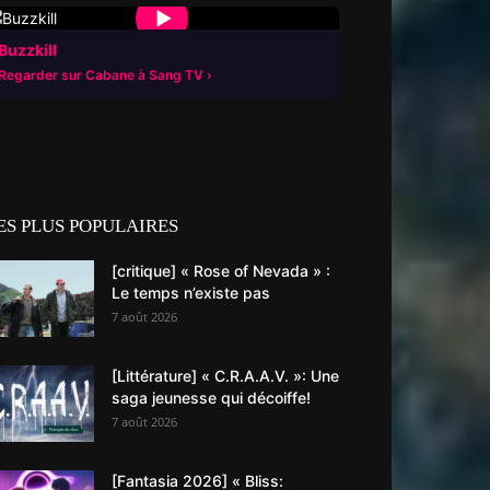
▶
Buzzkill
Regarder sur Cabane à Sang TV
ES PLUS POPULAIRES
[critique] « Rose of Nevada » :
Le temps n’existe pas
7 août 2026
[Littérature] « C.R.A.A.V. »: Une
saga jeunesse qui décoiffe!
7 août 2026
[Fantasia 2026] « Bliss: