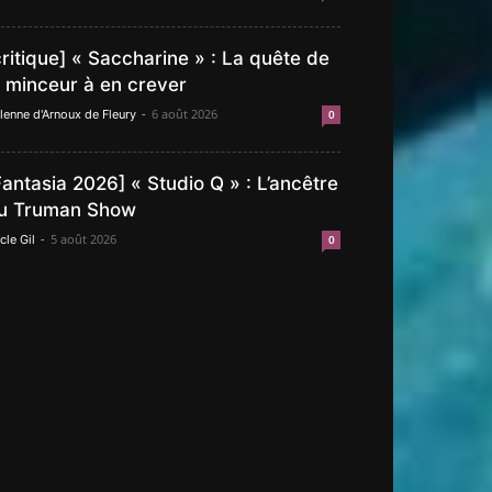
critique] « Saccharine » : La quête de
a minceur à en crever
-
6 août 2026
lenne d'Arnoux de Fleury
0
Fantasia 2026] « Studio Q » : L’ancêtre
u Truman Show
-
5 août 2026
cle Gil
0