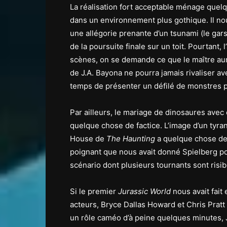
La réalisation fort acceptable ménage que
dans un environnement plus gothique. Il 
une allégorie prenante d’un tsunami (le gar
de la poursuite finale sur un toit. Pourtant,
scènes, on se demande ce que le maître au
de J.A. Bayona ne pourra jamais rivaliser av
temps de présenter un défilé de monstres p
Par ailleurs, le mariage de dinosaures ave
quelque chose de factice. L’image d’un tyra
House de
The Haunting
a quelque chose de 
poignant que nous avait donné Spielberg pou
scénario dont plusieurs tournants sont risib
Si le premier
Jurassic World
nous avait fait
acteurs, Bryce Dallas Howard et Chris Pratt 
un rôle caméo d’à peine quelques minutes, 