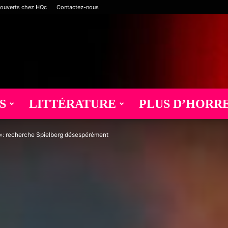
 ouverts chez HQc
Contactez-nous
S
LITTÉRATURE
PLUS D’HORR
m»: recherche Spielberg désespérément