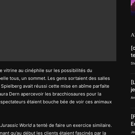
A
[
t
St
de vitrine au cinéphile sur les possibilités du
elle tous, un sommet. Les gens sortaient des salles
[
 Spielberg avait réussi cette mise en abîme parfaite
j
ura Dern apercevoir les bracchiosaures pour la
Am
s spectateurs étaient bouche bée de voir ces animaux
[
E
r
Jurassic World
a tenté de faire un exercice similaire.
Je
nt qu’au début les clients étaient fascinés par la