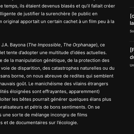
temps, ils étaient devenus blasés et qu’il fallait créer
ligente de justifier la surenchère (le public en
[
original apportait un certain cachet à un film peu à la
l
So
 J.A. Bayona (
The Impossible
,
The Orphanage
), ce
[
et tente d’adopter une multitude d’idées actuelles.
d
se de la manipulation génétique, de la protection des
Un
voie de disparition, des catastrophes naturelles ou du
 sans borne, on nous abreuve de redites qui semblent
mauvais goût. Le manichéisme des vilains étrangers
alités éloignées sont effrayantes, apparemment)
loiter les bêtes pourrait générer quelques élans plus
oralisateurs et pétris de bons sentiments. On se
ns une sorte de mélange incongru de films
s et de documentaires sur l’écologie.