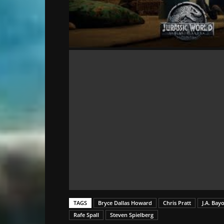
TAGS
Bryce Dallas Howard
Chris Pratt
J.A. Bay
Rafe Spall
Steven Spielberg