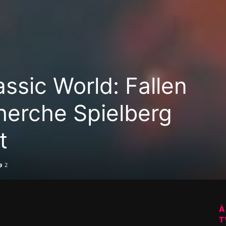
assic World: Fallen
herche Spielberg
t
2
À
T