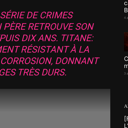
c
B
SÉRIE DE CRIMES
4 
N PÈRE RETROUVE SON
PUIS DIX ANS. TITANE:
ENT RÉSISTANT À LA
C
A CORROSION, DONNANT
m
GES TRÈS DURS.
3 
A
[
L