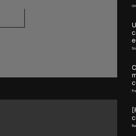
Un
U
c
e
So
C
m
c
Fr
[
c
Ra