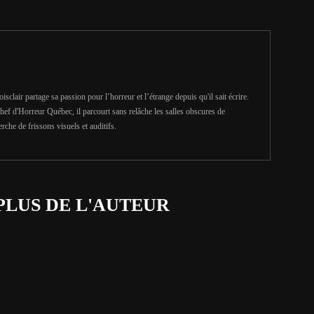
clair partage sa passion pour l’horreur et l’étrange depuis qu'il sait écrire.
hef d'Horreur Québec, il parcourt sans relâche les salles obscures de
erche de frissons visuels et auditifs.
PLUS DE L'AUTEUR