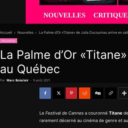
NOUVELLES
CRITIQUE
Accueil
Nouvelles
La Palme d’Or «Titane» de Julia Ducournau arrive en sall
Nouvelles
La Palme d’Or «Titane»
au Québec
Par
Marc Boisclair
-
9 août 2021
Le
Festival de Cannes
a couronné
Titane
de
rarement décerné au cinéma de genre et aux