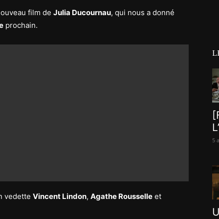
nouveau film de
Julia Ducournau
, qui nous a donné
e
prochain.
L
[
L
5 
en vedette
Vincent Lindon
,
Agathe Rousselle
et
U