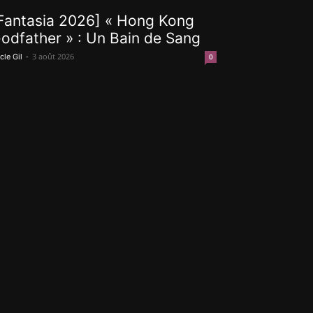
Fantasia 2026] « Hong Kong
odfather » : Un Bain de Sang
-
3 août 2026
cle Gil
0