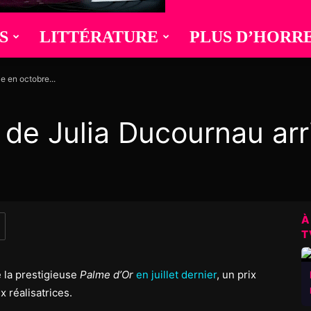
S
LITTÉRATURE
PLUS D’HORR
e en octobre...
 de Julia Ducournau arr
À
T
 la prestigieuse
Palme d’Or
en juillet dernier
, un prix
 réalisatrices.