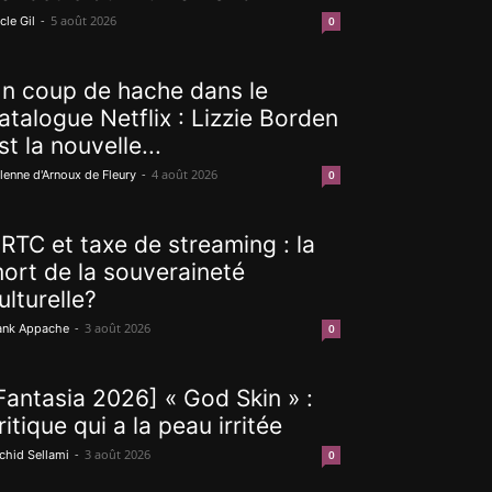
-
5 août 2026
cle Gil
0
n coup de hache dans le
atalogue Netflix : Lizzie Borden
st la nouvelle...
-
4 août 2026
lenne d'Arnoux de Fleury
0
RTC et taxe de streaming : la
ort de la souveraineté
ulturelle?
-
3 août 2026
ank Appache
0
Fantasia 2026] « God Skin » :
ritique qui a la peau irritée
-
3 août 2026
chid Sellami
0