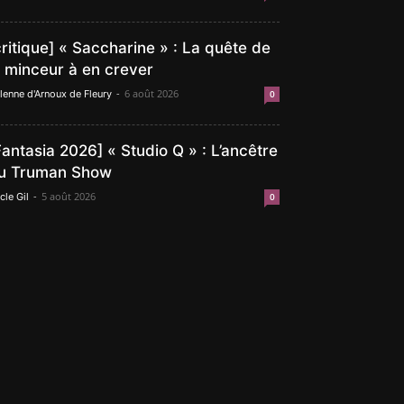
critique] « Saccharine » : La quête de
a minceur à en crever
-
6 août 2026
lenne d'Arnoux de Fleury
0
Fantasia 2026] « Studio Q » : L’ancêtre
u Truman Show
-
5 août 2026
cle Gil
0