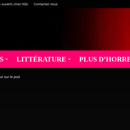
s ouverts chez HQc
Contactez-nous
S
LITTÉRATURE
PLUS D’HORR
r sur le pod