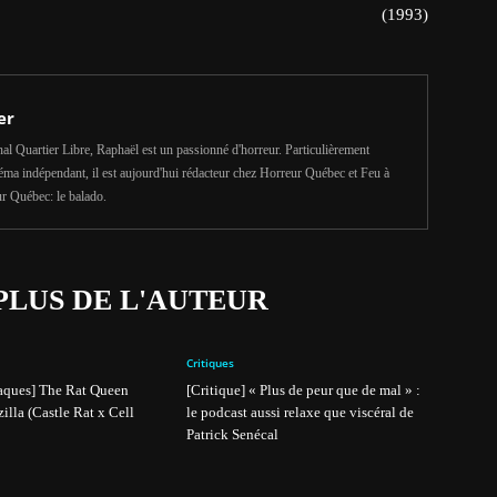
(1993)
er
al Quartier Libre, Raphaël est un passionné d'horreur. Particulièrement
néma indépendant, il est aujourd'hui rédacteur chez Horreur Québec et Feu à
r Québec: le balado.
PLUS DE L'AUTEUR
Critiques
aques] The Rat Queen
[Critique] « Plus de peur que de mal » :
illa (Castle Rat x Cell
le podcast aussi relaxe que viscéral de
Patrick Senécal