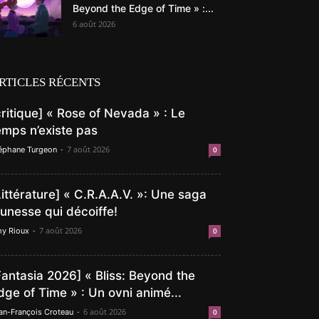
Beyond the Edge of Time » :...
6 août 2026
RTICLES RÉCENTS
critique] « Rose of Nevada » : Le
emps n’existe pas
-
7 août 2026
éphane Turgeon
0
Littérature] « C.R.A.A.V. »: Une saga
eunesse qui décoiffe!
-
7 août 2026
y Rioux
0
Fantasia 2026] « Bliss: Beyond the
dge of Time » : Un ovni animé...
-
6 août 2026
an-François Croteau
0