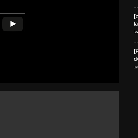
[
l
So
[
d
Un