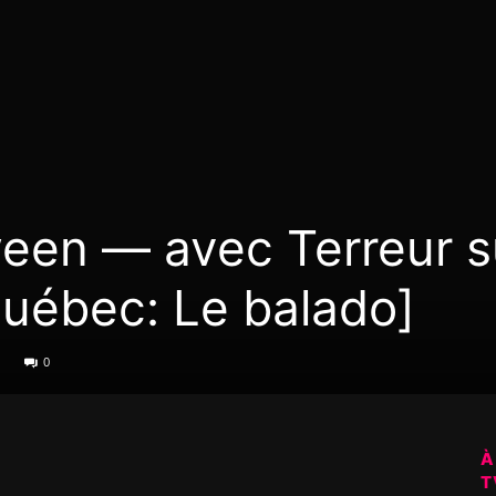
een — avec Terreur su
uébec: Le balado]
0
À
T