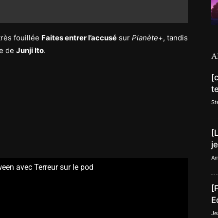
très fouillée
Faites entrer l’accusé
sur
Planète+
, tandis
re de
Junji Ito
.
A
[
t
St
[
j
Am
een avec Terreur sur le pod
[
E
Je