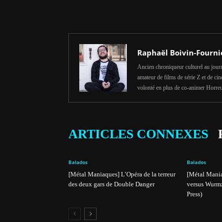
Raphaël Boivin-Fourni
Ancien chroniqueur culturel au journ
amateur de films de série Z et de ci
volonté en plus de co-animer Horreu
ARTICLES CONNEXES
Balados
Balados
[Métal Maniaques] L’Opéra de la terreur
[Métal Mani
des deux gars de Double Danger
versus Wurmz
Press)